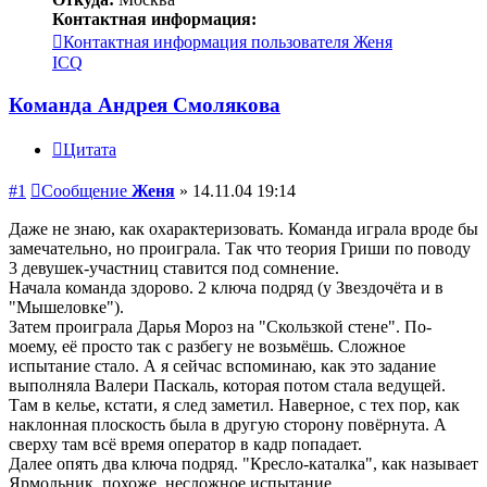
Контактная информация:
Контактная информация пользователя Женя
ICQ
Команда Андрея Смолякова
Цитата
#1
Сообщение
Женя
»
14.11.04 19:14
Даже не знаю, как охарактеризовать. Команда играла вроде бы
замечательно, но проиграла. Так что теория Гриши по поводу
3 девушек-участниц ставится под сомнение.
Начала команда здорово. 2 ключа подряд (у Звездочёта и в
"Мышеловке").
Затем проиграла Дарья Мороз на "Скользкой стене". По-
моему, её просто так с разбегу не возьмёшь. Сложное
испытание стало. А я сейчас вспоминаю, как это задание
выполняла Валери Паскаль, которая потом стала ведущей.
Там в келье, кстати, я след заметил. Наверное, с тех пор, как
наклонная плоскость была в другую сторону повёрнута. А
сверху там всё время оператор в кадр попадает.
Далее опять два ключа подряд. "Кресло-каталка", как называет
Ярмольник, похоже, несложное испытание.