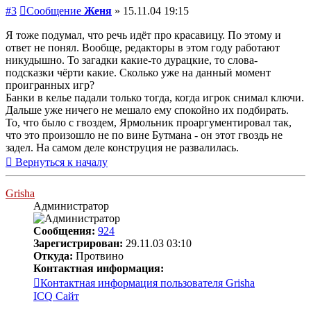
#3
Сообщение
Женя
»
15.11.04 19:15
Я тоже подумал, что речь идёт про красавицу. По этому и
ответ не понял. Вообще, редакторы в этом году работают
никудышно. То загадки какие-то дурацкие, то слова-
подсказки чёрти какие. Сколько уже на данный момент
проигранных игр?
Банки в келье падали только тогда, когда игрок снимал ключи.
Дальше уже ничего не мешало ему спокойно их подбирать.
То, что было с гвоздем, Ярмольник проаргументировал так,
что это произошло не по вине Бутмана - он этот гвоздь не
задел. На самом деле конструция не развалилась.
Вернуться к началу
Grisha
Администратор
Сообщения:
924
Зарегистрирован:
29.11.03 03:10
Откуда:
Протвино
Контактная информация:
Контактная информация пользователя Grisha
ICQ
Сайт