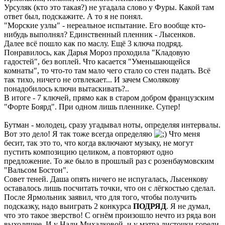
Урсуляк (кто это такая?) не угадала слово у Фуры. Какой там
ответ был, подскажите. А то я не понял.
"Морские узлы" - нереальное испытание. Его вообще кто-
нибудь выполнял? Единственный пленник - Лысенков.
Далее всё пошло как по маслу. Ещё 3 ключа подряд.
Понравилось, как Дарья Мороз проходила "Кладовую
гадостей", без воплей. Что касается "Уменьшающейся
комнаты", то что-то там мало чего стало со стен падать. Всё
так тихо, ничего не отвлекает... И зачем Смолякову
понадобилось ключи вытаскивать?..
В итоге - 7 ключей, прямо как в старом добром французским
"Форте Боярд". При одном лишь пленнике. Супер!
Бутман - молодец, сразу угадывал ноты, определяя интервалы.
Вот это дело! Я так тоже всегда определяю
Что меня
бесит, так это то, что когда включают музыку, не могут
пустить композицию целиком, а повторяют одно
предложение. То же было в прошлый раз с розенбаумовским
"Вальсом Бостон".
Совет теней. Даша опять ничего не испугалась, Лысенкову
оставалось лишь посчитать точки, что он с лёгкостью сделал.
После Ярмольник заявил, что для того, чтобы получить
подсказку, надо выиграть 2 конкурса
ПОДРЯД
. Я не думал,
что это такое зверство! С огнём произошло нечто из ряда вон
выходящее. И у Нади Михалковой, и у мэтра листочки горели