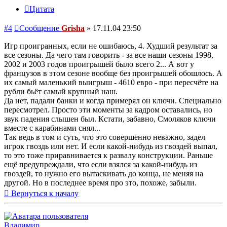
Цитата
#4
Сообщение
Grisha
»
17.11.04 23:50
Игр проигранных, если не ошибаюсь, 4. Худший результат за
все сезоны. Да чего там говорить - за все наши сезоны 1998,
2002 и 2003 годов проигрышей было всего 2... А вот у
французов в этом сезоне вообще без проигрышей обошлось. А
их самый маленький выигрыш - 4610 евро - при пересчёте на
рубли бьёт самый крупный наш.
Да нет, падали банки и когда примерял он ключи. Специально
пересмотрел. Просто эти моменты за кадром оставались, но
звук падения слышен был. Кстати, забавно, Смоляков ключи
вместе с карабинами снял...
Так ведь в том и суть, что это совершенно неважно, задел
игрок гвоздь или нет. И если какой-нибудь из гвоздей выпал,
то это тоже приравнивается к развалу конструкции. Раньше
ещё предупреждали, что если взялся за какой-нибудь из
гвоздей, то нужно его вытаскивать до конца, не меняя на
другой. Но в последнее время про это, похоже, забыли.
Вернуться к началу
Владимир