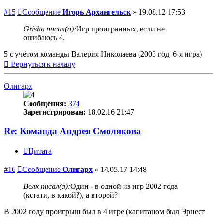
#15
Сообщение
Игорь Архангельск
»
19.08.12 17:53
Grisha писал(а):
Игр проигранных, если не
ошибаюсь 4.
5 с учётом команды Валерия Николаева (2003 год, 6-я игра)
Вернуться к началу
Олигарх
Сообщения:
374
Зарегистрирован:
18.02.16 21:47
Re: Команда Андрея Смолякова
Цитата
#16
Сообщение
Олигарх
»
14.05.17 14:48
Волк писал(а):
Один - в одной из игр 2002 года
(кстати, в какой?), а второй?
В 2002 году проигрыш был в 4 игре (капитаном был Эрнест