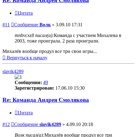
Re: Команда Андрея Смолякова
Цитата
#11
Сообщение
Волк
»
3.09.10 17:31
mnbvcxzll писал(а):
Команда с участием Михалева в
2003, тоже проиграла. 2 раза проиграли.
Михалёв вообще продул все три свои игры...
Вернуться к началу
slavik4289
Сообщения:
49
Зарегистрирован:
17.06.10 15:30
Re: Команда Андрея Смолякова
Цитата
#12
Сообщение
slavik4289
»
4.09.10 20:18
Волк писал(а):
Михалёв вообще продул все три