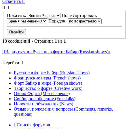
Ответить
Показать:
Поле сортировки:
Порядок:
18 сообщений • Страница
1
из
1
Вернуться в «Русские в форте Байяр (Russian shows)»
Перейти
Русские в форте Байяр (Russian shows)
Французские игры (French shows)
Форт Байяр в мире (Foreign shows)
Творчество о форте (Creative work)
Около Форта (Miscellaneous)
Свободное общение (Free talks)
Новости и объявления (News)
Отзывы, пожелания, вопросы (Comments, remarks,
questions)
Список форумов