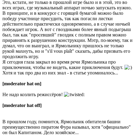
Это, кстати, не только в прошлой игре было и в этой, это во
всех играх, где музыкальный аппарат ночью запускать нужно.
В принципе, и в конкурсе с горящей бумагой можно было
победу участнице присудить, так как погасли листки
действительно практически одновременно, а в случае ничьей
побеждает игрок. А вот с гвоздиками более явный подыгрыш
был, так как "просевший" гвоздик с полным правом можно
приравнять к разрушению конструкции. Мэтр, по-моему, так и
думал, что он выиграл, и Ярмольнику пришлось не только
рукой махнуть, но и "s'il vous plaît" сказать, дабы призвать его
продолжить игру.
Я сегодня глаза закрыл во время речи Ярмольника про
приключения, чтобы не видеть, какие приключения будут.
Хотя и так про два из них знал - в статье упоминалось...
[moderator hat on]
Не надо козлить режиссёров!
[moderator hat off]
В прошлом году, помнится, Ярмольник обитателя башни
преимущественно пиратом Фура называл, хотя "официально"
он был Капитаном. Дело хозяйское...