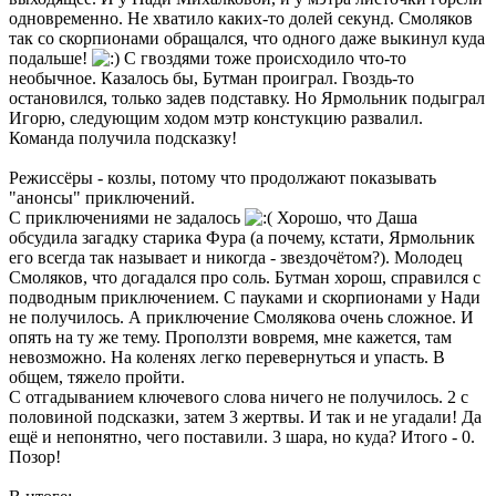
одновременно. Не хватило каких-то долей секунд. Смоляков
так со скорпионами обращался, что одного даже выкинул куда
подальше!
С гвоздями тоже происходило что-то
необычное. Казалось бы, Бутман проиграл. Гвоздь-то
остановился, только задев подставку. Но Ярмольник подыграл
Игорю, следующим ходом мэтр констукцию развалил.
Команда получила подсказку!
Режиссёры - козлы, потому что продолжают показывать
"анонсы" приключений.
С приключениями не задалось
Хорошо, что Даша
обсудила загадку старика Фура (а почему, кстати, Ярмольник
его всегда так называет и никогда - звездочётом?). Молодец
Смоляков, что догадался про соль. Бутман хорош, справился с
подводным приключением. С пауками и скорпионами у Нади
не получилось. А приключение Смолякова очень сложное. И
опять на ту же тему. Проползти вовремя, мне кажется, там
невозможно. На коленях легко перевернуться и упасть. В
общем, тяжело пройти.
С отгадыванием ключевого слова ничего не получилось. 2 с
половиной подсказки, затем 3 жертвы. И так и не угадали! Да
ещё и непонятно, чего поставили. 3 шара, но куда? Итого - 0.
Позор!