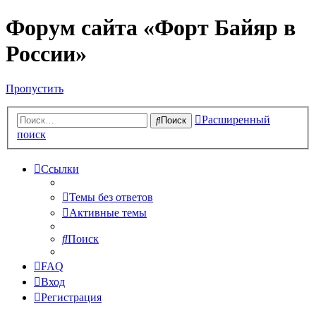
Форум сайта «Форт Байяр в
России»
Пропустить
Расширенный
Поиск
поиск
Ссылки
Темы без ответов
Активные темы
Поиск
FAQ
Вход
Регистрация