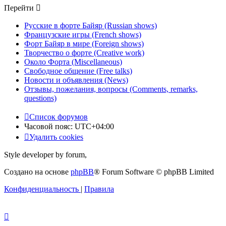
Перейти
Русские в форте Байяр (Russian shows)
Французские игры (French shows)
Форт Байяр в мире (Foreign shows)
Творчество о форте (Creative work)
Около Форта (Miscellaneous)
Свободное общение (Free talks)
Новости и объявления (News)
Отзывы, пожелания, вопросы (Comments, remarks,
questions)
Список форумов
Часовой пояс:
UTC+04:00
Удалить cookies
Style developer by forum,
Создано на основе
phpBB
® Forum Software © phpBB Limited
Конфиденциальность
|
Правила