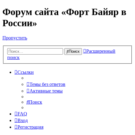
Форум сайта «Форт Байяр в
России»
Пропустить
Расширенный
Поиск
поиск
Ссылки
Темы без ответов
Активные темы
Поиск
FAQ
Вход
Регистрация