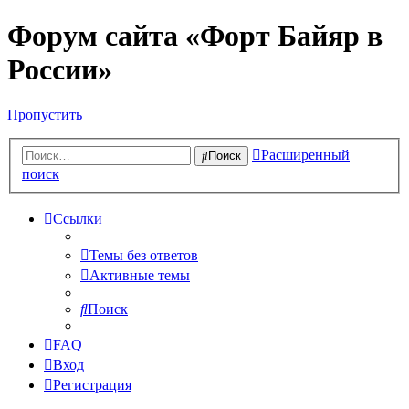
Форум сайта «Форт Байяр в
России»
Пропустить
Расширенный
Поиск
поиск
Ссылки
Темы без ответов
Активные темы
Поиск
FAQ
Вход
Регистрация