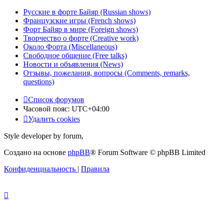
Русские в форте Байяр (Russian shows)
Французские игры (French shows)
Форт Байяр в мире (Foreign shows)
Творчество о форте (Creative work)
Около Форта (Miscellaneous)
Свободное общение (Free talks)
Новости и объявления (News)
Отзывы, пожелания, вопросы (Comments, remarks,
questions)
Список форумов
Часовой пояс:
UTC+04:00
Удалить cookies
Style developer by forum,
Создано на основе
phpBB
® Forum Software © phpBB Limited
Конфиденциальность
|
Правила