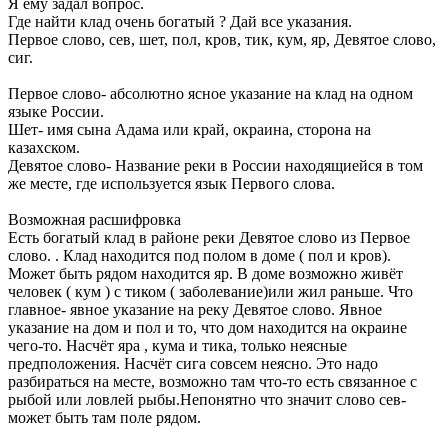
Я ему задал вопрос.
Где найти клад очень богатый ? Дай все указания.
Первое слово, сев, шет, пол, кров, тик, кум, яр, Девятое слово,
сиг.
Первое слово- абсолютно ясное указание на клад на одном
языке России.
Шет- имя сына Адама или край, окраина, сторона на
казахском.
Девятое слово- Название реки в России находящиейся в том
же месте, где используется язык Первого слова.
Возможная расшифровка
Есть богатый клад в районе реки Девятое слово из Первое
слово. . Клад находится под полом в доме ( пол и кров).
Может быть рядом находится яр. В доме возможно живёт
человек ( кум ) с тиком ( заболевание)или жил раньше. Что
главное- явное указание на реку Девятое слово. Явное
указание на дом и пол и то, что дом находится на окраине
чего-то. Насчёт яра , кума и тика, только неясные
предположения. Насчёт сига совсем неясно. Это надо
разбираться на месте, возможно там что-то есть связанное с
рыбой или ловлей рыбы.Непонятно что значит слово сев-
может быть там поле рядом.