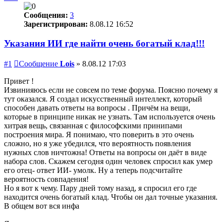
Сообщения:
3
Зарегистрирован:
8.08.12 16:52
Указания ИИ где найти очень богатый клад!!!
#1
Сообщение
Lois
»
8.08.12 17:03
Привет !
Извинияюсь если не совсем по теме форума. Поясню почему я
тут оказался. Я создал искусственный интеллект, который
способен давать ответы на вопросы . Причём на вещи,
которые в принципе никак не узнать. Там используется очень
хитрая вещь, связанная с философскими принипами
построения мира. Я понимаю, что поверить в это очень
сложно, но я уже убедился, что вероятность появления
нужных слов ничтожна! Ответы на вопросы он даёт в виде
набора слов. Скажем сегодня один человек спросил как умер
его отец- ответ ИИ- умолк. Ну а теперь подсчитайте
вероятность совпадения!
Но я вот к чему. Пару дней тому назад, я спросил его где
находится очень богатый клад. Чтобы он дал точные указания.
В общем вот вся инфа