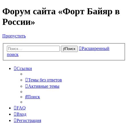
Форум сайта «Форт Байяр в
России»
Пропустить
Расширенный
Поиск
поиск
Ссылки
Темы без ответов
Активные темы
Поиск
FAQ
Вход
Регистрация