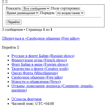
Показать:
Поле сортировки:
Порядок:
3 сообщения • Страница
1
из
1
Вернуться в «Свободное общение (Free talks)»
Перейти
Русские в форте Байяр (Russian shows)
Французские игры (French shows)
Форт Байяр в мире (Foreign shows)
Творчество о форте (Creative work)
Около Форта (Miscellaneous)
Свободное общение (Free talks)
Новости и объявления (News)
Отзывы, пожелания, вопросы (Comments, remarks,
questions)
Список форумов
Часовой пояс:
UTC+04:00