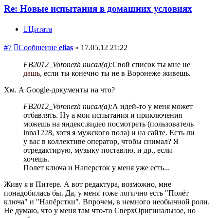
Re: Новые испытания в домашних условиях
Цитата
#7
Сообщение
elias
»
17.05.12 21:22
FB2012_Voronezh писал(а):
Свой список ты мне не
дашь
, если ты конечно ты не в Воронеже живешь.
Хм. А Google-документы на что?
FB2012_Voronezh писал(а):
А идей-то у меня может
отбавлять. Ну а мои испытания и приключения
можешь на яндекс.видео посмотреть (пользователь
inna1228, хотя я мужского пола) и на сайте. Есть ли
у вас в коллективе оператор, чтобы снимал? Я
отредактирую, музыку поставлю, и др., если
хочешь.
Полет ключа и Наперсток у меня уже есть...
Живу я в Питере. А вот редактура, возможно, мне
понадобилась бы. Да, у меня тоже логично есть "Полёт
ключа" и "Напёрстки". Впрочем, в немного необычной роли.
Не думаю, что у меня там что-то СверхОригинальное, но