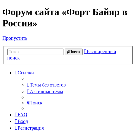
Форум сайта «Форт Байяр в
России»
Пропустить
Расширенный
Поиск
поиск
Ссылки
Темы без ответов
Активные темы
Поиск
FAQ
Вход
Регистрация