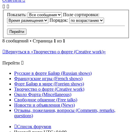
Ответить
Показать:
Поле сортировки:
Порядок:
8 сообщений • Страница
1
из
1
Вернуться в «Творчество о форте (Creative work)»
Перейти
Русские в форте Байяр (Russian shows)
Французские игры (French shows)
Форт Байяр в мире (Foreign shows)
Творчество о форте (Creative work)
Около Форта (Miscellaneous)
Свободное общение (Free talks)
Новости и объявления (News)
Отзывы, пожелания, вопросы (Comments, remarks,
questions)
Список форумов