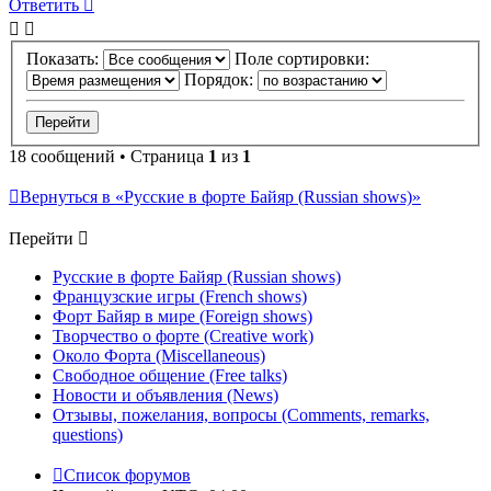
Ответить
Показать:
Поле сортировки:
Порядок:
18 сообщений • Страница
1
из
1
Вернуться в «Русские в форте Байяр (Russian shows)»
Перейти
Русские в форте Байяр (Russian shows)
Французские игры (French shows)
Форт Байяр в мире (Foreign shows)
Творчество о форте (Creative work)
Около Форта (Miscellaneous)
Свободное общение (Free talks)
Новости и объявления (News)
Отзывы, пожелания, вопросы (Comments, remarks,
questions)
Список форумов