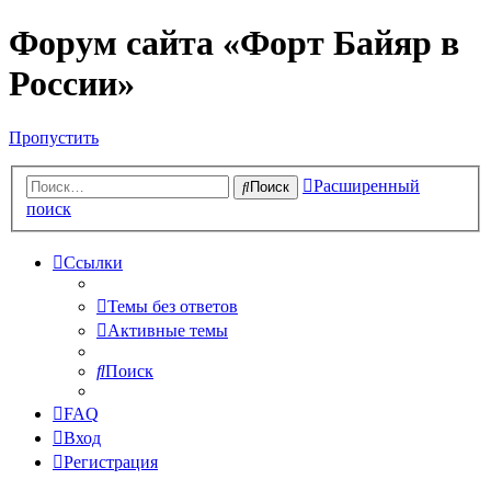
Форум сайта «Форт Байяр в
России»
Пропустить
Расширенный
Поиск
поиск
Ссылки
Темы без ответов
Активные темы
Поиск
FAQ
Вход
Регистрация