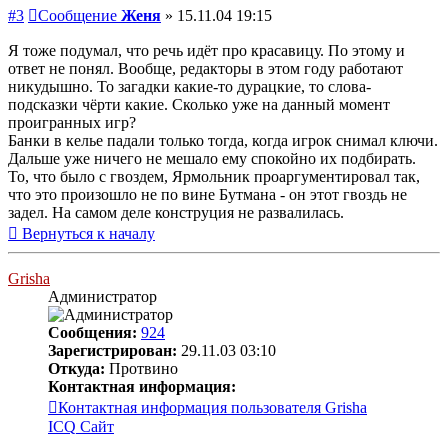
#3
Сообщение
Женя
»
15.11.04 19:15
Я тоже подумал, что речь идёт про красавицу. По этому и
ответ не понял. Вообще, редакторы в этом году работают
никудышно. То загадки какие-то дурацкие, то слова-
подсказки чёрти какие. Сколько уже на данный момент
проигранных игр?
Банки в келье падали только тогда, когда игрок снимал ключи.
Дальше уже ничего не мешало ему спокойно их подбирать.
То, что было с гвоздем, Ярмольник проаргументировал так,
что это произошло не по вине Бутмана - он этот гвоздь не
задел. На самом деле конструция не развалилась.
Вернуться к началу
Grisha
Администратор
Сообщения:
924
Зарегистрирован:
29.11.03 03:10
Откуда:
Протвино
Контактная информация:
Контактная информация пользователя Grisha
ICQ
Сайт