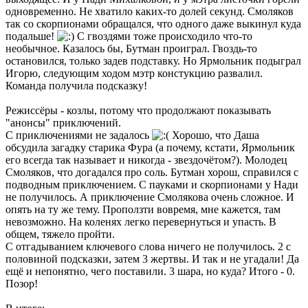
одновременно. Не хватило каких-то долей секунд. Смоляков
так со скорпионами обращался, что одного даже выкинул куда
подальше!
С гвоздями тоже происходило что-то
необычное. Казалось бы, Бутман проиграл. Гвоздь-то
остановился, только задев подставку. Но Ярмольник подыграл
Игорю, следующим ходом мэтр констукцию развалил.
Команда получила подсказку!
Режиссёры - козлы, потому что продолжают показывать
"анонсы" приключений.
С приключениями не задалось
Хорошо, что Даша
обсудила загадку старика Фура (а почему, кстати, Ярмольник
его всегда так называет и никогда - звездочётом?). Молодец
Смоляков, что догадался про соль. Бутман хорош, справился с
подводным приключением. С пауками и скорпионами у Нади
не получилось. А приключение Смолякова очень сложное. И
опять на ту же тему. Проползти вовремя, мне кажется, там
невозможно. На коленях легко перевернуться и упасть. В
общем, тяжело пройти.
С отгадыванием ключевого слова ничего не получилось. 2 с
половиной подсказки, затем 3 жертвы. И так и не угадали! Да
ещё и непонятно, чего поставили. 3 шара, но куда? Итого - 0.
Позор!