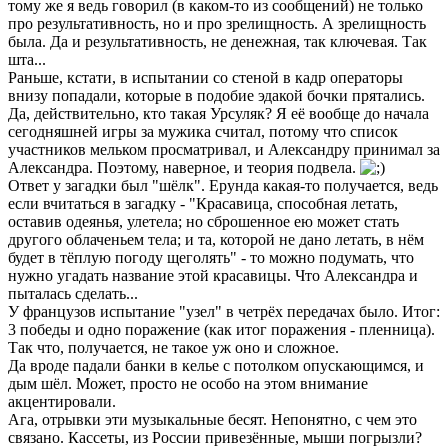
тому же я ведь говорил (в каком-то из сообщений) не только
про результативность, но и про зрелищность. А зрелищность
была. Да и результативность, не денежная, так ключевая. Так
шта...
Раньше, кстати, в испытании со стеной в кадр операторы
внизу попадали, которые в подобие эдакой бочки прятались.
Да, действительно, кто такая Урсуляк? Я её вообще до начала
сегодняшней игры за мужика считал, потому что список
участников мельком просматривал, и Александру принимал за
Александра. Поэтому, наверное, и теория подвела.
Ответ у загадки был "шёлк". Ерунда какая-то получается, ведь
если вчитаться в загадку - "Красавица, способная летать,
оставив одеянья, улетела; но сброшенное ею может стать
другого облаченьем тела; и та, которой не дано летать, в нём
будет в тёплую погоду щеголять" - то можно подумать, что
нужно угадать название этой красавицы. Что Александра и
пыталась сделать...
У французов испытание "узел" в четрёх передачах было. Итог:
3 победы и одно поражение (как итог поражения - пленница).
Так что, получается, не такое уж оно и сложное.
Да вроде падали банки в келье с потолком опускающимся, и
дым шёл. Может, просто не особо на этом внимание
акцентировали.
Ага, отрывки эти музыкальные бесят. Непонятно, с чем это
связано. Кассеты, из России привезённые, мыши погрызли?