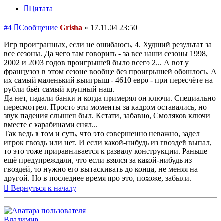
Цитата
#4
Сообщение
Grisha
»
17.11.04 23:50
Игр проигранных, если не ошибаюсь, 4. Худший результат за
все сезоны. Да чего там говорить - за все наши сезоны 1998,
2002 и 2003 годов проигрышей было всего 2... А вот у
французов в этом сезоне вообще без проигрышей обошлось. А
их самый маленький выигрыш - 4610 евро - при пересчёте на
рубли бьёт самый крупный наш.
Да нет, падали банки и когда примерял он ключи. Специально
пересмотрел. Просто эти моменты за кадром оставались, но
звук падения слышен был. Кстати, забавно, Смоляков ключи
вместе с карабинами снял...
Так ведь в том и суть, что это совершенно неважно, задел
игрок гвоздь или нет. И если какой-нибудь из гвоздей выпал,
то это тоже приравнивается к развалу конструкции. Раньше
ещё предупреждали, что если взялся за какой-нибудь из
гвоздей, то нужно его вытаскивать до конца, не меняя на
другой. Но в последнее время про это, похоже, забыли.
Вернуться к началу
Владимир