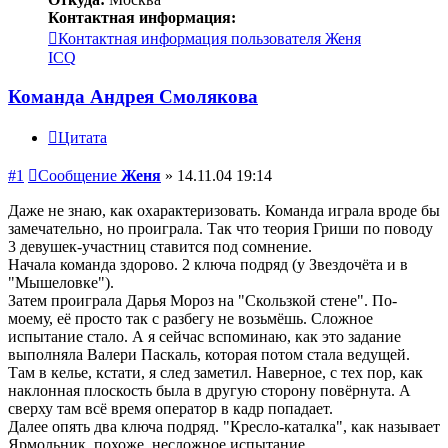
Контактная информация:
Контактная информация пользователя Женя
ICQ
Команда Андрея Смолякова
Цитата
#1
Сообщение
Женя
»
14.11.04 19:14
Даже не знаю, как охарактеризовать. Команда играла вроде бы
замечательно, но проиграла. Так что теория Гриши по поводу
3 девушек-участниц ставится под сомнение.
Начала команда здорово. 2 ключа подряд (у Звездочёта и в
"Мышеловке").
Затем проиграла Дарья Мороз на "Скользкой стене". По-
моему, её просто так с разбегу не возьмёшь. Сложное
испытание стало. А я сейчас вспоминаю, как это задание
выполняла Валери Паскаль, которая потом стала ведущей.
Там в келье, кстати, я след заметил. Наверное, с тех пор, как
наклонная плоскость была в другую сторону повёрнута. А
сверху там всё время оператор в кадр попадает.
Далее опять два ключа подряд. "Кресло-каталка", как называет
Ярмольник, похоже, несложное испытание.