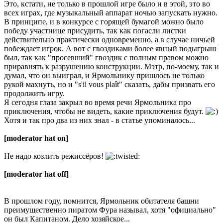
Это, кстати, не только в прошлой игре было и в этой, это во
всех играх, где музыкальный аппарат ночью запускать нужно.
В принципе, и в конкурсе с горящей бумагой можно было
победу участнице присудить, так как погасли листки
действительно практически одновременно, а в случае ничьей
побеждает игрок. А вот с гвоздиками более явный подыгрыш
был, так как "просевший" гвоздик с полным правом можно
приравнять к разрушению конструкции. Мэтр, по-моему, так и
думал, что он выиграл, и Ярмольнику пришлось не только
рукой махнуть, но и "s'il vous plaît" сказать, дабы призвать его
продолжить игру.
Я сегодня глаза закрыл во время речи Ярмольника про
приключения, чтобы не видеть, какие приключения будут.
Хотя и так про два из них знал - в статье упоминалось...
[moderator hat on]
Не надо козлить режиссёров!
[moderator hat off]
В прошлом году, помнится, Ярмольник обитателя башни
преимущественно пиратом Фура называл, хотя "официально"
он был Капитаном. Дело хозяйское...