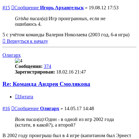
#15
Сообщение
Игорь Архангельск
»
19.08.12 17:53
Grisha писал(а):
Игр проигранных, если не
ошибаюсь 4.
5 с учётом команды Валерия Николаева (2003 год, 6-я игра)
Вернуться к началу
Олигарх
Сообщения:
374
Зарегистрирован:
18.02.16 21:47
Re: Команда Андрея Смолякова
Цитата
#16
Сообщение
Олигарх
»
14.05.17 14:48
Волк писал(а):
Один - в одной из игр 2002 года
(кстати, в какой?), а второй?
В 2002 году проигрыш был в 4 игре (капитаном был Эрнест