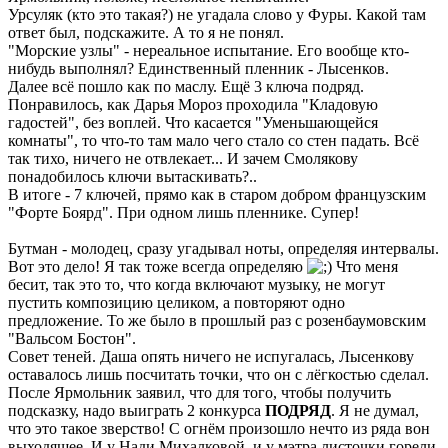
Урсуляк (кто это такая?) не угадала слово у Фуры. Какой там
ответ был, подскажите. А то я не понял.
"Морские узлы" - нереальное испытание. Его вообще кто-
нибудь выполнял? Единственный пленник - Лысенков.
Далее всё пошло как по маслу. Ещё 3 ключа подряд.
Понравилось, как Дарья Мороз проходила "Кладовую
гадостей", без воплей. Что касается "Уменьшающейся
комнаты", то что-то там мало чего стало со стен падать. Всё
так тихо, ничего не отвлекает... И зачем Смолякову
понадобилось ключи вытаскивать?..
В итоге - 7 ключей, прямо как в старом добром французским
"Форте Боярд". При одном лишь пленнике. Супер!
Бутман - молодец, сразу угадывал ноты, определяя интервалы.
Вот это дело! Я так тоже всегда определяю
Что меня
бесит, так это то, что когда включают музыку, не могут
пустить композицию целиком, а повторяют одно
предложение. То же было в прошлый раз с розенбаумовским
"Вальсом Бостон".
Совет теней. Даша опять ничего не испугалась, Лысенкову
оставалось лишь посчитать точки, что он с лёгкостью сделал.
После Ярмольник заявил, что для того, чтобы получить
подсказку, надо выиграть 2 конкурса
ПОДРЯД
. Я не думал,
что это такое зверство! С огнём произошло нечто из ряда вон
выходящее. И у Нади Михалковой, и у мэтра листочки горели