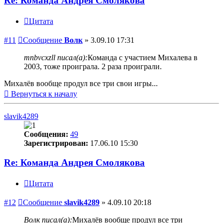
Re: Команда Андрея Смолякова
Цитата
#11
Сообщение
Волк
»
3.09.10 17:31
mnbvcxzll писал(а):
Команда с участием Михалева в
2003, тоже проиграла. 2 раза проиграли.
Михалёв вообще продул все три свои игры...
Вернуться к началу
slavik4289
Сообщения:
49
Зарегистрирован:
17.06.10 15:30
Re: Команда Андрея Смолякова
Цитата
#12
Сообщение
slavik4289
»
4.09.10 20:18
Волк писал(а):
Михалёв вообще продул все три