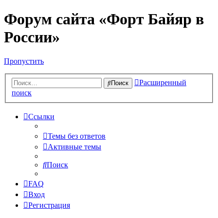
Форум сайта «Форт Байяр в
России»
Пропустить
Расширенный
Поиск
поиск
Ссылки
Темы без ответов
Активные темы
Поиск
FAQ
Вход
Регистрация