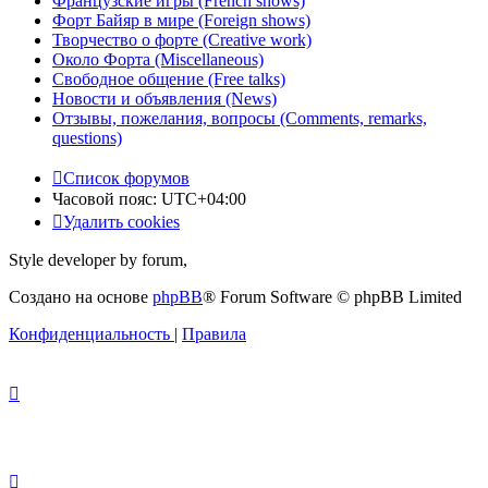
Французские игры (French shows)
Форт Байяр в мире (Foreign shows)
Творчество о форте (Creative work)
Около Форта (Miscellaneous)
Свободное общение (Free talks)
Новости и объявления (News)
Отзывы, пожелания, вопросы (Comments, remarks,
questions)
Список форумов
Часовой пояс:
UTC+04:00
Удалить cookies
Style developer by forum,
Создано на основе
phpBB
® Forum Software © phpBB Limited
Конфиденциальность
|
Правила