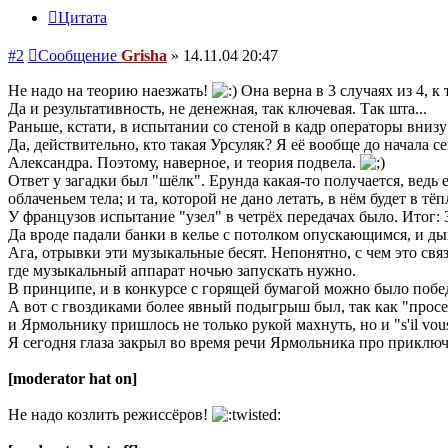
Цитата
#2
Сообщение
Grisha
»
14.11.04 20:47
Не надо на теорию наезжать!
Она верна в 3 случаях из 4, к
Да и результативность, не денежная, так ключевая. Так шта...
Раньше, кстати, в испытании со стеной в кадр операторы внизу
Да, действительно, кто такая Урсуляк? Я её вообще до начала
Александра. Поэтому, наверное, и теория подвела.
Ответ у загадки был "шёлк". Ерунда какая-то получается, ведь е
облаченьем тела; и та, которой не дано летать, в нём будет в 
У французов испытание "узел" в четрёх передачах было. Итог: 
Да вроде падали банки в келье с потолком опускающимся, и ды
Ага, отрывки эти музыкальные бесят. Непонятно, с чем это связ
где музыкальный аппарат ночью запускать нужно.
В принципе, и в конкурсе с горящей бумагой можно было побед
А вот с гвоздиками более явный подыгрыш был, так как "прос
и Ярмольнику пришлось не только рукой махнуть, но и "s'il vous
Я сегодня глаза закрыл во время речи Ярмольника про приключ
[moderator hat on]
Не надо козлить режиссёров!