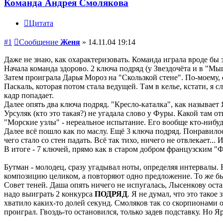
Команда Андрея Смолякова
Цитата
#1
Сообщение
Женя
»
14.11.04 19:14
Даже не знаю, как охарактеризовать. Команда играла вроде бы 
Начала команда здорово. 2 ключа подряд (у Звездочёта и в "Мы
Затем проиграла Дарья Мороз на "Скользкой стене". По-моему, 
Паскаль, которая потом стала ведущей. Там в келье, кстати, я с
кадр попадает.
Далее опять два ключа подряд. "Кресло-каталка", как называе
Урсуляк (кто это такая?) не угадала слово у Фуры. Какой там от
"Морские узлы" - нереальное испытание. Его вообще кто-ниб
Далее всё пошло как по маслу. Ещё 3 ключа подряд. Понравило
чего стало со стен падать. Всё так тихо, ничего не отвлекает..
В итоге - 7 ключей, прямо как в старом добром французским "
Бутман - молодец, сразу угадывал ноты, определяя интервалы. 
композицию целиком, а повторяют одно предложение. То же бы
Совет теней. Даша опять ничего не испугалась, Лысенкову оста
надо выиграть 2 конкурса
ПОДРЯД
. Я не думал, что это тако
хватило каких-то долей секунд. Смоляков так со скорпионами 
проиграл. Гвоздь-то остановился, только задев подставку. Н