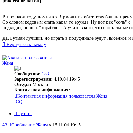
[moderator hat off]
В прошлом году, помнится, Ярмольник обитателя башни преиму
Со словом кодовым опять какая-то ерунда. Ну вот как "соль" с "
подходит, но не к "кораблю". А учитывая то, что и остальные 
Да, Бутман лучший, но играть в полуфинале будут Лысенков и 
Вернуться к началу
Женя
Сообщения:
183
Зарегистрирован:
4.10.04 19:45
Откуда:
Москва
Контактная информация:
Контактная информация пользователя Женя
ICQ
Цитата
#3
Сообщение
Женя
»
15.11.04 19:15