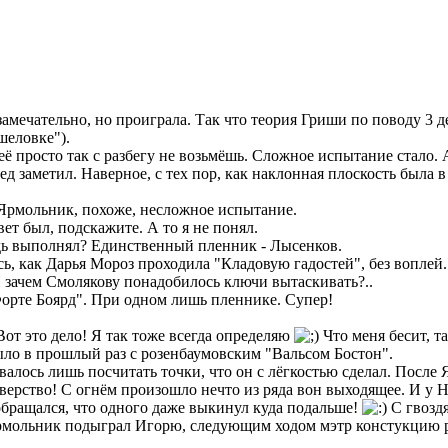
замечательно, но проиграла. Так что теория Гриши по поводу 3 
шеловке").
её просто так с разбегу не возьмёшь. Сложное испытание стало.
лед заметил. Наверное, с тех пор, как наклонная плоскость была 
т Ярмольник, похоже, несложное испытание.
вет был, подскажите. А то я не понял.
удь выполнял? Единственный пленник - Лысенков.
сь, как Дарья Мороз проходила "Кладовую гадостей", без воплей
. И зачем Смолякову понадобилось ключи вытаскивать?..
Форте Боярд". При одном лишь пленнике. Супер!
Вот это дело! Я так тоже всегда определяю
Что меня бесит, та
ло в прошлый раз с розенбаумовским "Вальсом Бостон".
валось лишь посчитать точки, что он с лёгкостью сделал. После 
е зверство! С огнём произошло нечто из ряда вон выходящее. И у
обращался, что одного даже выкинул куда подальше!
С гвоздя
о Ярмольник подыграл Игорю, следующим ходом мэтр констукцию 