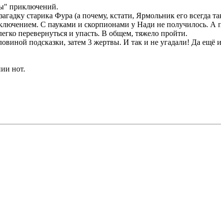
сы" приключений.
агадку старика Фура (а почему, кстати, Ярмольник его всегда та
ключением. С пауками и скорпионами у Нади не получилось. А п
егко перевернуться и упасть. В общем, тяжело пройти.
виной подсказки, затем 3 жертвы. И так и не угадали! Да ещё и 
нии нот.