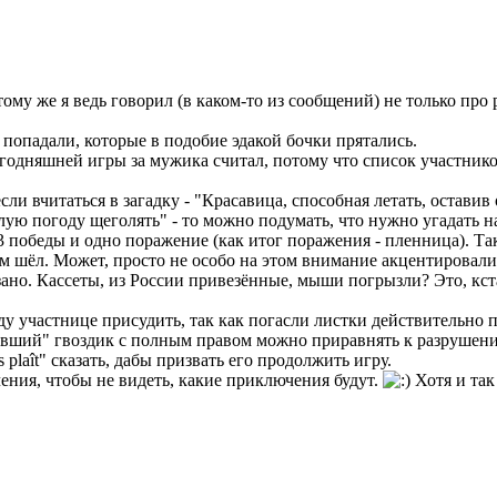
 тому же я ведь говорил (в каком-то из сообщений) не только про
 попадали, которые в подобие эдакой бочки прятались.
 сегодняшней игры за мужика считал, потому что список участни
сли вчитаться в загадку - "Красавица, способная летать, оставив
тёплую погоду щеголять" - то можно подумать, что нужно угадать 
3 победы и одно поражение (как итог поражения - пленница). Так 
м шёл. Может, просто не особо на этом внимание акцентировали
ано. Кассеты, из России привезённые, мыши погрызли? Это, кстат
у участнице присудить, так как погасли листки действительно п
евший" гвоздик с полным правом можно приравнять к разрушению
 plaît" сказать, дабы призвать его продолжить игру.
ения, чтобы не видеть, какие приключения будут.
Хотя и так 