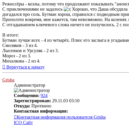
Режиссёры - козлы, потому что продолжают показывать "анон
С приключениями не задалось
Хорошо, что Даша обсудила з
догадался про соль. Бутман хорош, справился с подводным при
Проползти вовремя, мне кажется, там невозможно. На коленях л
С отгадыванием ключевого слова ничего не получилось. 2 с поло
В итоге:
Бутман лучше всех - 4 из четырёх. Плюс его заслыга в угадыва
Смоляков - 3 из 4.
Лысенков и Урсуляк - 2 из 3.
Мороз - 2 из 3.
Михалкова - 2 из 4.
Вернуться к началу
Grisha
Администратор
Сообщения:
924
Зарегистрирован:
29.11.03 03:10
Откуда:
Протвино
Контактная информация:
Контактная информация пользователя Grisha
ICQ
Сайт