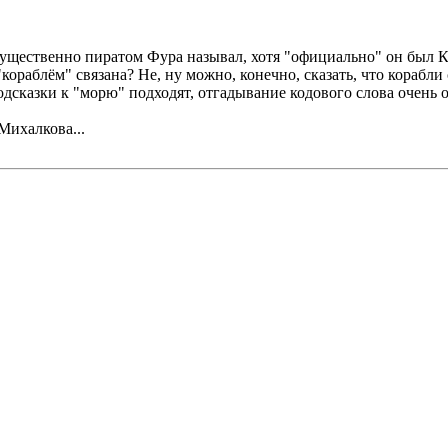
щественно пиратом Фура называл, хотя "официально" он был Ка
кораблём" связана? Не, ну можно, конечно, сказать, что корабли 
подсказки к "морю" подходят, отгадывание кодового слова очень
Михалкова...