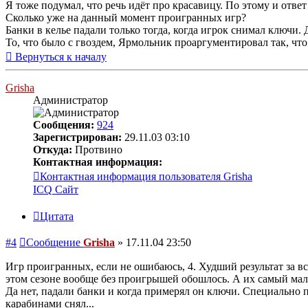
Я тоже подумал, что речь идёт про красавицу. По этому и отве
Сколько уже на данный момент проигранных игр?
Банки в келье падали только тогда, когда игрок снимал ключи.
То, что было с гвоздем, Ярмольник проаргументировал так, что 
Вернуться к началу
Grisha
Администратор
Сообщения:
924
Зарегистрирован:
29.11.03 03:10
Откуда:
Протвино
Контактная информация:
Контактная информация пользователя Grisha
ICQ
Сайт
Цитата
#4
Сообщение
Grisha
»
17.11.04 23:50
Игр проигранных, если не ошибаюсь, 4. Худший результат за все
этом сезоне вообще без проигрышей обошлось. А их самый мал
Да нет, падали банки и когда примерял он ключи. Специально п
карабинами снял...