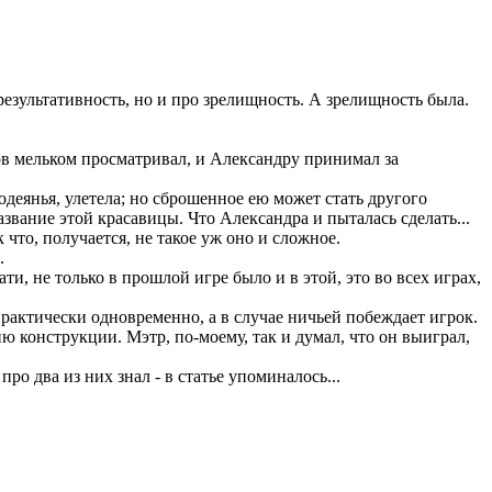
 результативность, но и про зрелищность. А зрелищность была.
ков мельком просматривал, и Александру принимал за
 одеянья, улетела; но сброшенное ею может стать другого
название этой красавицы. Что Александра и пыталась сделать...
что, получается, не такое уж оно и сложное.
.
и, не только в прошлой игре было и в этой, это во всех играх,
рактически одновременно, а в случае ничьей побеждает игрок.
 конструкции. Мэтр, по-моему, так и думал, что он выиграл,
про два из них знал - в статье упоминалось...