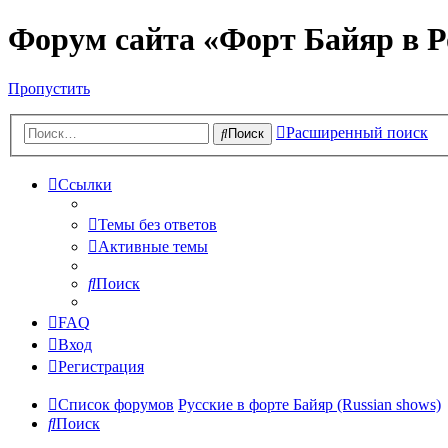
Форум сайта «Форт Байяр в Р
Пропустить
Расширенный поиск
Поиск
Ссылки
Темы без ответов
Активные темы
Поиск
FAQ
Вход
Регистрация
Список форумов
Русские в форте Байяр (Russian shows)
Поиск