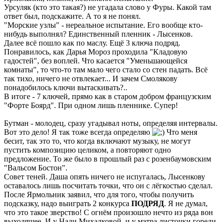
Урсуляк (кто это такая?) не угадала слово у Фуры. Какой там
ответ был, подскажите. А то я не понял.
"Морские узлы" - нереальное испытание. Его вообще кто-
нибудь выполнял? Единственный пленник - Лысенков.
Далее всё пошло как по маслу. Ещё 3 ключа подряд.
Понравилось, как Дарья Мороз проходила "Кладовую
гадостей", без воплей. Что касается "Уменьшающейся
комнаты", то что-то там мало чего стало со стен падать. Всё
так тихо, ничего не отвлекает... И зачем Смолякову
понадобилось ключи вытаскивать?..
В итоге - 7 ключей, прямо как в старом добром французским
"Форте Боярд". При одном лишь пленнике. Супер!
Бутман - молодец, сразу угадывал ноты, определяя интервалы.
Вот это дело! Я так тоже всегда определяю
Что меня
бесит, так это то, что когда включают музыку, не могут
пустить композицию целиком, а повторяют одно
предложение. То же было в прошлый раз с розенбаумовским
"Вальсом Бостон".
Совет теней. Даша опять ничего не испугалась, Лысенкову
оставалось лишь посчитать точки, что он с лёгкостью сделал.
После Ярмольник заявил, что для того, чтобы получить
подсказку, надо выиграть 2 конкурса
ПОДРЯД
. Я не думал,
что это такое зверство! С огнём произошло нечто из ряда вон
выходящее. И у Нади Михалковой, и у мэтра листочки горели