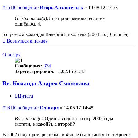
#15
Сообщение
Игорь Архангельск
»
19.08.12 17:53
Grisha писал(а):
Игр проигранных, если не
ошибаюсь 4.
5 с учётом команды Валерия Николаева (2003 год, 6-я игра)
Вернуться к началу
Олигарх
Сообщения:
374
Зарегистрирован:
18.02.16 21:47
Re: Команда Андрея Смолякова
Цитата
#16
Сообщение
Олигарх
»
14.05.17 14:48
Волк писал(а):
Один - в одной из игр 2002 года
(кстати, в какой?), а второй?
В 2002 году проигрыш был в 4 игре (капитаном был Эрнест