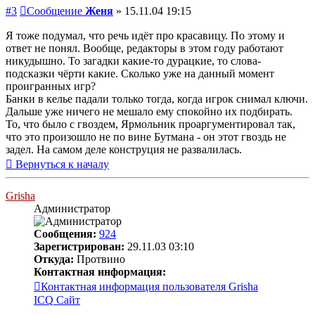
#3
Сообщение
Женя
»
15.11.04 19:15
Я тоже подумал, что речь идёт про красавицу. По этому и
ответ не понял. Вообще, редакторы в этом году работают
никудышно. То загадки какие-то дурацкие, то слова-
подсказки чёрти какие. Сколько уже на данный момент
проигранных игр?
Банки в келье падали только тогда, когда игрок снимал ключи.
Дальше уже ничего не мешало ему спокойно их подбирать.
То, что было с гвоздем, Ярмольник проаргументировал так,
что это произошло не по вине Бутмана - он этот гвоздь не
задел. На самом деле конструция не развалилась.
Вернуться к началу
Grisha
Администратор
Сообщения:
924
Зарегистрирован:
29.11.03 03:10
Откуда:
Протвино
Контактная информация:
Контактная информация пользователя Grisha
ICQ
Сайт