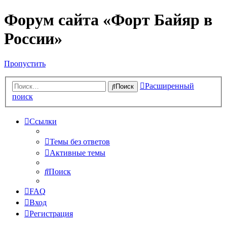
Форум сайта «Форт Байяр в
России»
Пропустить
Расширенный
Поиск
поиск
Ссылки
Темы без ответов
Активные темы
Поиск
FAQ
Вход
Регистрация