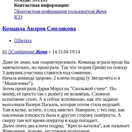
Контактная информация:
Контактная информация пользователя Женя
ICQ
Команда Андрея Смолякова
Цитата
#1
Сообщение
Женя
»
14.11.04 19:14
Даже не знаю, как охарактеризовать. Команда играла вроде бы
замечательно, но проиграла. Так что теория Гриши по поводу
3 девушек-участниц ставится под сомнение.
Начала команда здорово. 2 ключа подряд (у Звездочёта и в
"Мышеловке").
Затем проиграла Дарья Мороз на "Скользкой стене". По-
моему, её просто так с разбегу не возьмёшь. Сложное
испытание стало. А я сейчас вспоминаю, как это задание
выполняла Валери Паскаль, которая потом стала ведущей.
Там в келье, кстати, я след заметил. Наверное, с тех пор, как
наклонная плоскость была в другую сторону повёрнута. А
сверху там всё время оператор в кадр попадает.
Далее опять два ключа подряд. "Кресло-каталка", как называет
Ярмольник, похоже, несложное испытание.