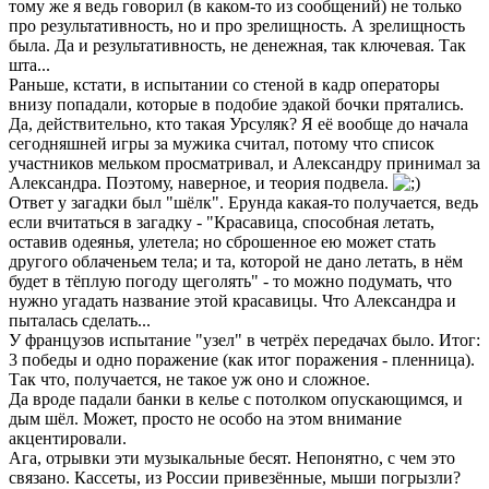
тому же я ведь говорил (в каком-то из сообщений) не только
про результативность, но и про зрелищность. А зрелищность
была. Да и результативность, не денежная, так ключевая. Так
шта...
Раньше, кстати, в испытании со стеной в кадр операторы
внизу попадали, которые в подобие эдакой бочки прятались.
Да, действительно, кто такая Урсуляк? Я её вообще до начала
сегодняшней игры за мужика считал, потому что список
участников мельком просматривал, и Александру принимал за
Александра. Поэтому, наверное, и теория подвела.
Ответ у загадки был "шёлк". Ерунда какая-то получается, ведь
если вчитаться в загадку - "Красавица, способная летать,
оставив одеянья, улетела; но сброшенное ею может стать
другого облаченьем тела; и та, которой не дано летать, в нём
будет в тёплую погоду щеголять" - то можно подумать, что
нужно угадать название этой красавицы. Что Александра и
пыталась сделать...
У французов испытание "узел" в четрёх передачах было. Итог:
3 победы и одно поражение (как итог поражения - пленница).
Так что, получается, не такое уж оно и сложное.
Да вроде падали банки в келье с потолком опускающимся, и
дым шёл. Может, просто не особо на этом внимание
акцентировали.
Ага, отрывки эти музыкальные бесят. Непонятно, с чем это
связано. Кассеты, из России привезённые, мыши погрызли?