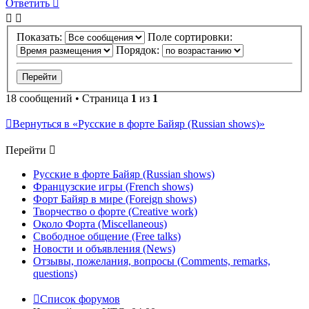
Ответить
Показать:
Поле сортировки:
Порядок:
18 сообщений • Страница
1
из
1
Вернуться в «Русские в форте Байяр (Russian shows)»
Перейти
Русские в форте Байяр (Russian shows)
Французские игры (French shows)
Форт Байяр в мире (Foreign shows)
Творчество о форте (Creative work)
Около Форта (Miscellaneous)
Свободное общение (Free talks)
Новости и объявления (News)
Отзывы, пожелания, вопросы (Comments, remarks,
questions)
Список форумов