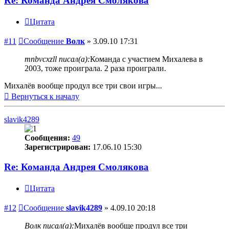
Re: Команда Андрея Смолякова
Цитата
#11
Сообщение
Волк
»
3.09.10 17:31
mnbvcxzll писал(а):
Команда с участием Михалева в
2003, тоже проиграла. 2 раза проиграли.
Михалёв вообще продул все три свои игры...
Вернуться к началу
slavik4289
Сообщения:
49
Зарегистрирован:
17.06.10 15:30
Re: Команда Андрея Смолякова
Цитата
#12
Сообщение
slavik4289
»
4.09.10 20:18
Волк писал(а):
Михалёв вообще продул все три