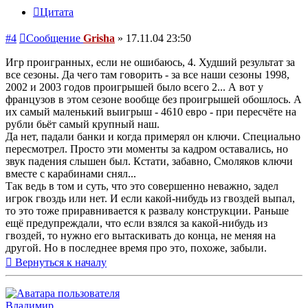
Цитата
#4
Сообщение
Grisha
»
17.11.04 23:50
Игр проигранных, если не ошибаюсь, 4. Худший результат за
все сезоны. Да чего там говорить - за все наши сезоны 1998,
2002 и 2003 годов проигрышей было всего 2... А вот у
французов в этом сезоне вообще без проигрышей обошлось. А
их самый маленький выигрыш - 4610 евро - при пересчёте на
рубли бьёт самый крупный наш.
Да нет, падали банки и когда примерял он ключи. Специально
пересмотрел. Просто эти моменты за кадром оставались, но
звук падения слышен был. Кстати, забавно, Смоляков ключи
вместе с карабинами снял...
Так ведь в том и суть, что это совершенно неважно, задел
игрок гвоздь или нет. И если какой-нибудь из гвоздей выпал,
то это тоже приравнивается к развалу конструкции. Раньше
ещё предупреждали, что если взялся за какой-нибудь из
гвоздей, то нужно его вытаскивать до конца, не меняя на
другой. Но в последнее время про это, похоже, забыли.
Вернуться к началу
Владимир