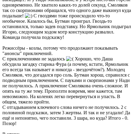
одновременно. Не хватило каких-то долей секунд. Смоляков
так со скорпионами обращался, что одного даже выкинул куда
подальше!
С гвоздями тоже происходило что-то
необычное. Казалось бы, Бутман проиграл. Гвоздь-то
остановился, только задев подставку. Но Ярмольник подыграл
Игорю, следующим ходом мэтр констукцию развалил.
Команда получила подсказку!
Режиссёры - козлы, потому что продолжают показывать
"анонсы" приключений.
С приключениями не задалось
Хорошо, что Даша
обсудила загадку старика Фура (а почему, кстати, Ярмольник
его всегда так называет и никогда - звездочётом?). Молодец
Смоляков, что догадался про соль. Бутман хорош, справился с
подводным приключением. С пауками и скорпионами у Нади
не получилось. А приключение Смолякова очень сложное. И
опять на ту же тему. Проползти вовремя, мне кажется, там
невозможно. На коленях легко перевернуться и упасть. В
общем, тяжело пройти.
С отгадыванием ключевого слова ничего не получилось. 2 с
половиной подсказки, затем 3 жертвы. И так и не угадали! Да
ещё и непонятно, чего поставили. 3 шара, но куда? Итого - 0.
Позор!