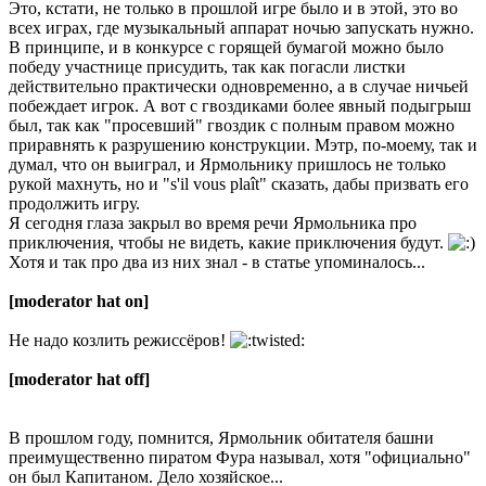
Это, кстати, не только в прошлой игре было и в этой, это во
всех играх, где музыкальный аппарат ночью запускать нужно.
В принципе, и в конкурсе с горящей бумагой можно было
победу участнице присудить, так как погасли листки
действительно практически одновременно, а в случае ничьей
побеждает игрок. А вот с гвоздиками более явный подыгрыш
был, так как "просевший" гвоздик с полным правом можно
приравнять к разрушению конструкции. Мэтр, по-моему, так и
думал, что он выиграл, и Ярмольнику пришлось не только
рукой махнуть, но и "s'il vous plaît" сказать, дабы призвать его
продолжить игру.
Я сегодня глаза закрыл во время речи Ярмольника про
приключения, чтобы не видеть, какие приключения будут.
Хотя и так про два из них знал - в статье упоминалось...
[moderator hat on]
Не надо козлить режиссёров!
[moderator hat off]
В прошлом году, помнится, Ярмольник обитателя башни
преимущественно пиратом Фура называл, хотя "официально"
он был Капитаном. Дело хозяйское...