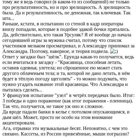
тому же я ведь говорил (в каком-то из сообщений) не только
про результативность, но и про зрелищность. А зрелищность
была. Да и результативность, не денежная, так ключевая. Так
шта...
Раньше, кстати, в испытании со стеной в кадр операторы
внизу попадали, которые в подобие эдакой бочки прятались.
Да, действительно, кто такая Урсуляк? Я её вообще до начала
сегодняшней игры за мужика считал, потому что список
участников мельком просматривал, и Александру принимал за
Александра. Поэтому, наверное, и теория подвела.
Ответ у загадки был "шёлк". Ерунда какая-то получается, ведь
если вчитаться в загадку - "Красавица, способная летать,
оставив одеянья, улетела; но сброшенное ею может стать
другого облаченьем тела; и та, которой не дано летать, в нём
будет в тёплую погоду щеголять" - то можно подумать, что
нужно угадать название этой красавицы. Что Александра и
пыталась сделать...
У французов испытание "узел" в четрёх передачах было. Итог:
3 победы и одно поражение (как итог поражения - пленница).
Так что, получается, не такое уж оно и сложное.
Да вроде падали банки в келье с потолком опускающимся, и
дым шёл. Может, просто не особо на этом внимание
акцентировали.
Ага, отрывки эти музыкальные бесят. Непонятно, с чем это
связано. Кассеты, из России привезённые, мыши погрызли?