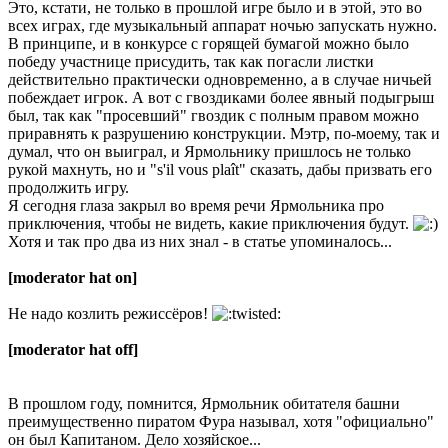
Это, кстати, не только в прошлой игре было и в этой, это во
всех играх, где музыкальный аппарат ночью запускать нужно.
В принципе, и в конкурсе с горящей бумагой можно было
победу участнице присудить, так как погасли листки
действительно практически одновременно, а в случае ничьей
побеждает игрок. А вот с гвоздиками более явный подыгрыш
был, так как "просевший" гвоздик с полным правом можно
приравнять к разрушению конструкции. Мэтр, по-моему, так и
думал, что он выиграл, и Ярмольнику пришлось не только
рукой махнуть, но и "s'il vous plaît" сказать, дабы призвать его
продолжить игру.
Я сегодня глаза закрыл во время речи Ярмольника про
приключения, чтобы не видеть, какие приключения будут.
Хотя и так про два из них знал - в статье упоминалось...
[moderator hat on]
Не надо козлить режиссёров!
[moderator hat off]
В прошлом году, помнится, Ярмольник обитателя башни
преимущественно пиратом Фура называл, хотя "официально"
он был Капитаном. Дело хозяйское...