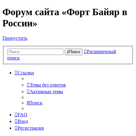
Форум сайта «Форт Байяр в
России»
Пропустить
Расширенный
Поиск
поиск
Ссылки
Темы без ответов
Активные темы
Поиск
FAQ
Вход
Регистрация