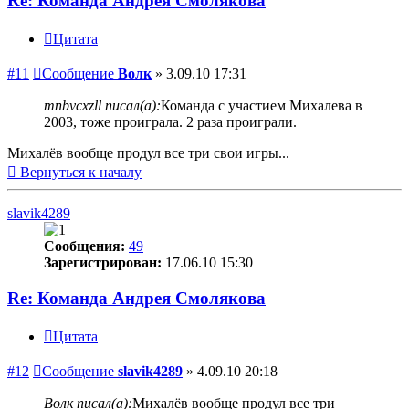
Re: Команда Андрея Смолякова
Цитата
#11
Сообщение
Волк
»
3.09.10 17:31
mnbvcxzll писал(а):
Команда с участием Михалева в
2003, тоже проиграла. 2 раза проиграли.
Михалёв вообще продул все три свои игры...
Вернуться к началу
slavik4289
Сообщения:
49
Зарегистрирован:
17.06.10 15:30
Re: Команда Андрея Смолякова
Цитата
#12
Сообщение
slavik4289
»
4.09.10 20:18
Волк писал(а):
Михалёв вообще продул все три