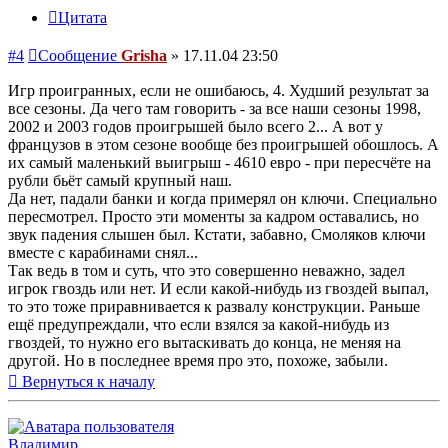
Цитата
#4
Сообщение
Grisha
»
17.11.04 23:50
Игр проигранных, если не ошибаюсь, 4. Худший результат за
все сезоны. Да чего там говорить - за все наши сезоны 1998,
2002 и 2003 годов проигрышей было всего 2... А вот у
французов в этом сезоне вообще без проигрышей обошлось. А
их самый маленький выигрыш - 4610 евро - при пересчёте на
рубли бьёт самый крупный наш.
Да нет, падали банки и когда примерял он ключи. Специально
пересмотрел. Просто эти моменты за кадром оставались, но
звук падения слышен был. Кстати, забавно, Смоляков ключи
вместе с карабинами снял...
Так ведь в том и суть, что это совершенно неважно, задел
игрок гвоздь или нет. И если какой-нибудь из гвоздей выпал,
то это тоже приравнивается к развалу конструкции. Раньше
ещё предупреждали, что если взялся за какой-нибудь из
гвоздей, то нужно его вытаскивать до конца, не меняя на
другой. Но в последнее время про это, похоже, забыли.
Вернуться к началу
Владимир