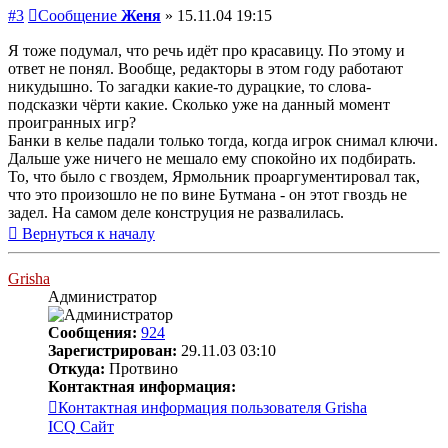
#3
Сообщение
Женя
»
15.11.04 19:15
Я тоже подумал, что речь идёт про красавицу. По этому и
ответ не понял. Вообще, редакторы в этом году работают
никудышно. То загадки какие-то дурацкие, то слова-
подсказки чёрти какие. Сколько уже на данный момент
проигранных игр?
Банки в келье падали только тогда, когда игрок снимал ключи.
Дальше уже ничего не мешало ему спокойно их подбирать.
То, что было с гвоздем, Ярмольник проаргументировал так,
что это произошло не по вине Бутмана - он этот гвоздь не
задел. На самом деле конструция не развалилась.
Вернуться к началу
Grisha
Администратор
Сообщения:
924
Зарегистрирован:
29.11.03 03:10
Откуда:
Протвино
Контактная информация:
Контактная информация пользователя Grisha
ICQ
Сайт