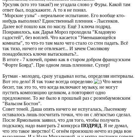
Урсуляк (кто это такая?) не угадала слово у Фуры. Какой там
ответ был, подскажите. А то я не понял.
"Морские узлы" - нереальное испытание. Его вообще кто-
нибудь выполнял? Единственный пленник - Лысенков.
Далее всё пошло как по маслу. Ещё 3 ключа подряд.
Понравилось, как Дарья Мороз проходила "Кладовую
гадостей", без воплей. Что касается "Уменьшающейся
комнаты", то что-то там мало чего стало со стен падать. Всё
так тихо, ничего не отвлекает... И зачем Смолякову
понадобилось ключи вытаскивать?..
В итоге - 7 ключей, прямо как в старом добром французским
"Форте Боярд". При одном лишь пленнике. Супер!
Бутман - молодец, сразу угадывал ноты, определяя интервалы.
Вот это дело! Я так тоже всегда определяю
Что меня
бесит, так это то, что когда включают музыку, не могут
пустить композицию целиком, а повторяют одно
предложение. То же было в прошлый раз с розенбаумовским
"Вальсом Бостон".
Совет теней. Даша опять ничего не испугалась, Лысенкову
оставалось лишь посчитать точки, что он с лёгкостью сделал.
После Ярмольник заявил, что для того, чтобы получить
подсказку, надо выиграть 2 конкурса
ПОДРЯД
. Я не думал,
что это такое зверство! С огнём произошло нечто из ряда вон
выходящее. И у Нади Михалковой, и у мэтра листочки горели