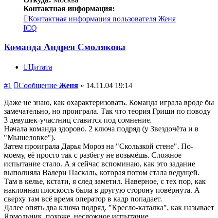
Контактная информация:
Контактная информация пользователя Женя
ICQ
Команда Андрея Смолякова
Цитата
#1
Сообщение
Женя
»
14.11.04 19:14
Даже не знаю, как охарактеризовать. Команда играла вроде бы
замечательно, но проиграла. Так что теория Гриши по поводу
3 девушек-участниц ставится под сомнение.
Начала команда здорово. 2 ключа подряд (у Звездочёта и в
"Мышеловке").
Затем проиграла Дарья Мороз на "Скользкой стене". По-
моему, её просто так с разбегу не возьмёшь. Сложное
испытание стало. А я сейчас вспоминаю, как это задание
выполняла Валери Паскаль, которая потом стала ведущей.
Там в келье, кстати, я след заметил. Наверное, с тех пор, как
наклонная плоскость была в другую сторону повёрнута. А
сверху там всё время оператор в кадр попадает.
Далее опять два ключа подряд. "Кресло-каталка", как называет
Ярмольник, похоже, несложное испытание.