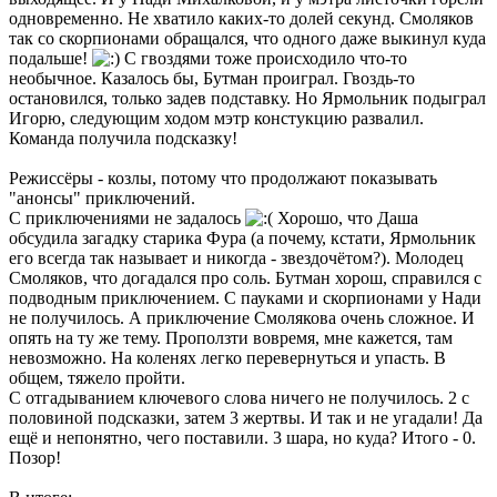
одновременно. Не хватило каких-то долей секунд. Смоляков
так со скорпионами обращался, что одного даже выкинул куда
подальше!
С гвоздями тоже происходило что-то
необычное. Казалось бы, Бутман проиграл. Гвоздь-то
остановился, только задев подставку. Но Ярмольник подыграл
Игорю, следующим ходом мэтр констукцию развалил.
Команда получила подсказку!
Режиссёры - козлы, потому что продолжают показывать
"анонсы" приключений.
С приключениями не задалось
Хорошо, что Даша
обсудила загадку старика Фура (а почему, кстати, Ярмольник
его всегда так называет и никогда - звездочётом?). Молодец
Смоляков, что догадался про соль. Бутман хорош, справился с
подводным приключением. С пауками и скорпионами у Нади
не получилось. А приключение Смолякова очень сложное. И
опять на ту же тему. Проползти вовремя, мне кажется, там
невозможно. На коленях легко перевернуться и упасть. В
общем, тяжело пройти.
С отгадыванием ключевого слова ничего не получилось. 2 с
половиной подсказки, затем 3 жертвы. И так и не угадали! Да
ещё и непонятно, чего поставили. 3 шара, но куда? Итого - 0.
Позор!