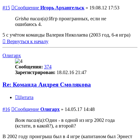
#15
Сообщение
Игорь Архангельск
»
19.08.12 17:53
Grisha писал(а):
Игр проигранных, если не
ошибаюсь 4.
5 с учётом команды Валерия Николаева (2003 год, 6-я игра)
Вернуться к началу
Олигарх
Сообщения:
374
Зарегистрирован:
18.02.16 21:47
Re: Команда Андрея Смолякова
Цитата
#16
Сообщение
Олигарх
»
14.05.17 14:48
Волк писал(а):
Один - в одной из игр 2002 года
(кстати, в какой?), а второй?
В 2002 году проигрыш был в 4 игре (капитаном был Эрнест