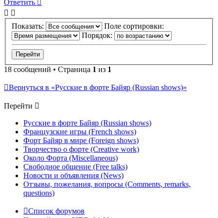
Ответить
Показать:
Поле сортировки:
Порядок:
18 сообщений • Страница
1
из
1
Вернуться в «Русские в форте Байяр (Russian shows)»
Перейти
Русские в форте Байяр (Russian shows)
Французские игры (French shows)
Форт Байяр в мире (Foreign shows)
Творчество о форте (Creative work)
Около Форта (Miscellaneous)
Свободное общение (Free talks)
Новости и объявления (News)
Отзывы, пожелания, вопросы (Comments, remarks,
questions)
Список форумов