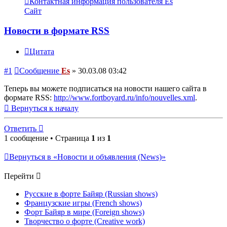
Контактная информация пользователя Es
Сайт
Новости в формате RSS
Цитата
#1
Сообщение
Es
»
30.03.08 03:42
Теперь вы можете подписаться на новости нашего сайта в
формате RSS:
http://www.fortboyard.ru/info/nouvelles.xml
.
Вернуться к началу
Ответить
1 сообщение • Страница
1
из
1
Вернуться в «Новости и объявления (News)»
Перейти
Русские в форте Байяр (Russian shows)
Французские игры (French shows)
Форт Байяр в мире (Foreign shows)
Творчество о форте (Creative work)