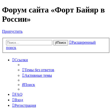
Форум сайта «Форт Байяр в
России»
Пропустить
Расширенный
Поиск
поиск
Ссылки
Темы без ответов
Активные темы
Поиск
FAQ
Вход
Регистрация