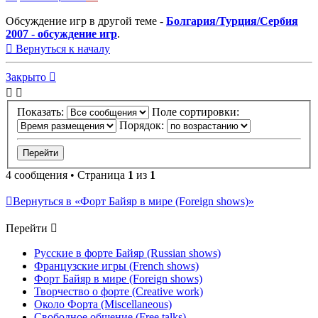
Обсуждение игр в другой теме -
Болгария/Турция/Сербия
2007 - обсуждение игр
.
Вернуться к началу
Закрыто
Показать:
Поле сортировки:
Порядок:
4 сообщения • Страница
1
из
1
Вернуться в «Форт Байяр в мире (Foreign shows)»
Перейти
Русские в форте Байяр (Russian shows)
Французские игры (French shows)
Форт Байяр в мире (Foreign shows)
Творчество о форте (Creative work)
Около Форта (Miscellaneous)
Свободное общение (Free talks)