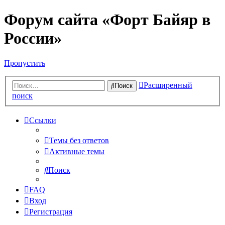
Форум сайта «Форт Байяр в
России»
Пропустить
Расширенный
Поиск
поиск
Ссылки
Темы без ответов
Активные темы
Поиск
FAQ
Вход
Регистрация