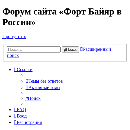
Форум сайта «Форт Байяр в
России»
Пропустить
Расширенный
Поиск
поиск
Ссылки
Темы без ответов
Активные темы
Поиск
FAQ
Вход
Регистрация