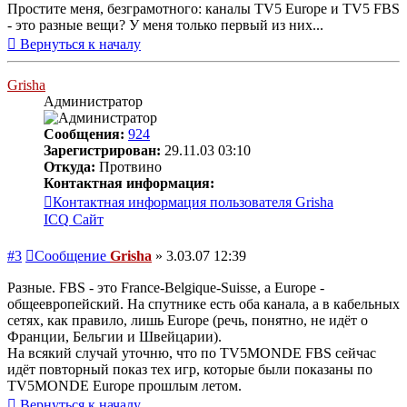
Простите меня, безграмотного: каналы TV5 Europe и TV5 FBS
- это разные вещи? У меня только первый из них...
Вернуться к началу
Grisha
Администратор
Сообщения:
924
Зарегистрирован:
29.11.03 03:10
Откуда:
Протвино
Контактная информация:
Контактная информация пользователя Grisha
ICQ
Сайт
#3
Сообщение
Grisha
»
3.03.07 12:39
Разные. FBS - это France-Belgique-Suisse, а Europe -
общеевропейский. На спутнике есть оба канала, а в кабельных
сетях, как правило, лишь Europe (речь, понятно, не идёт о
Франции, Бельгии и Швейцарии).
На всякий случай уточню, что по TV5MONDE FBS сейчас
идёт повторный показ тех игр, которые были показаны по
TV5MONDE Europe прошлым летом.
Вернуться к началу