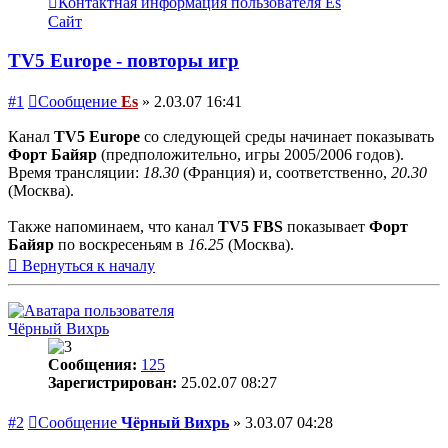
Контактная информация пользователя Es
Сайт
TV5 Europe - повторы игр
#1
Сообщение
Es
»
2.03.07 16:41
Канал
TV5 Europe
со следующей среды начинает показывать
Форт Байяр
(предположительно, игры 2005/2006 годов).
Время трансляции:
18.30
(Франция) и, соответственно,
20.30
(Москва).
Также напоминаем, что канал
TV5 FBS
показывает
Форт
Байяр
по воскресеньям в
16.25
(Москва).
Вернуться к началу
Чёрный Вихрь
Сообщения:
125
Зарегистрирован:
25.02.07 08:27
#2
Сообщение
Чёрный Вихрь
»
3.03.07 04:28