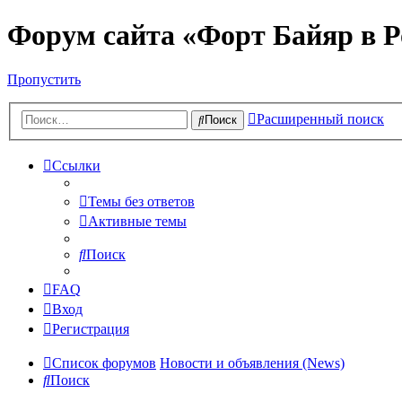
Форум сайта «Форт Байяр в Р
Пропустить
Расширенный поиск
Поиск
Ссылки
Темы без ответов
Активные темы
Поиск
FAQ
Вход
Регистрация
Список форумов
Новости и объявления (News)
Поиск