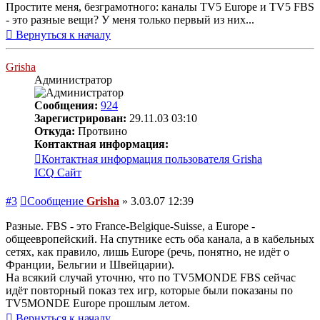
Простите меня, безграмотного: каналы TV5 Europe и TV5 FBS
- это разные вещи? У меня только первый из них...
Вернуться к началу
Grisha
Администратор
Сообщения:
924
Зарегистрирован:
29.11.03 03:10
Откуда:
Протвино
Контактная информация:
Контактная информация пользователя Grisha
ICQ
Сайт
#3
Сообщение
Grisha
»
3.03.07 12:39
Разные. FBS - это France-Belgique-Suisse, а Europe -
общеевропейский. На спутнике есть оба канала, а в кабельных
сетях, как правило, лишь Europe (речь, понятно, не идёт о
Франции, Бельгии и Швейцарии).
На всякий случай уточню, что по TV5MONDE FBS сейчас
идёт повторный показ тех игр, которые были показаны по
TV5MONDE Europe прошлым летом.
Вернуться к началу