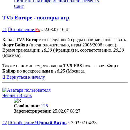
Контактная информация пользователя Es
Сайт
TV5 Europe - повторы игр
#1
Сообщение
Es
»
2.03.07 16:41
Канал
TV5 Europe
со следующей среды начинает показывать
Форт Байяр
(предположительно, игры 2005/2006 годов).
Время трансляции:
18.30
(Франция) и, соответственно,
20.30
(Москва).
Также напоминаем, что канал
TV5 FBS
показывает
Форт
Байяр
по воскресеньям в
16.25
(Москва).
Вернуться к началу
Чёрный Вихрь
Сообщения:
125
Зарегистрирован:
25.02.07 08:27
#2
Сообщение
Чёрный Вихрь
»
3.03.07 04:28