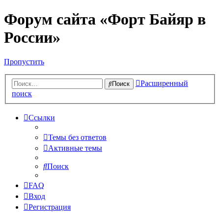
Форум сайта «Форт Байяр в
России»
Пропустить
Расширенный
Поиск
поиск
Ссылки
Темы без ответов
Активные темы
Поиск
FAQ
Вход
Регистрация