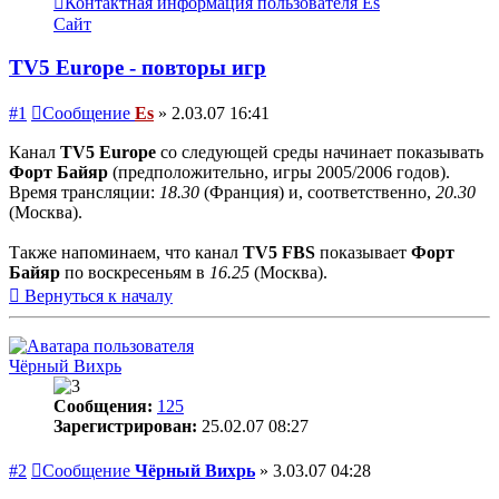
Контактная информация пользователя Es
Сайт
TV5 Europe - повторы игр
#1
Сообщение
Es
»
2.03.07 16:41
Канал
TV5 Europe
со следующей среды начинает показывать
Форт Байяр
(предположительно, игры 2005/2006 годов).
Время трансляции:
18.30
(Франция) и, соответственно,
20.30
(Москва).
Также напоминаем, что канал
TV5 FBS
показывает
Форт
Байяр
по воскресеньям в
16.25
(Москва).
Вернуться к началу
Чёрный Вихрь
Сообщения:
125
Зарегистрирован:
25.02.07 08:27
#2
Сообщение
Чёрный Вихрь
»
3.03.07 04:28