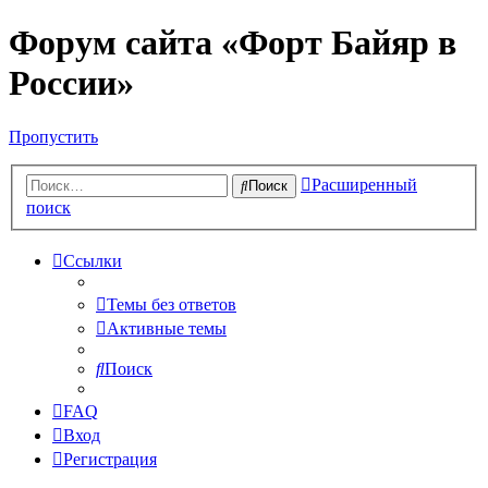
Форум сайта «Форт Байяр в
России»
Пропустить
Расширенный
Поиск
поиск
Ссылки
Темы без ответов
Активные темы
Поиск
FAQ
Вход
Регистрация