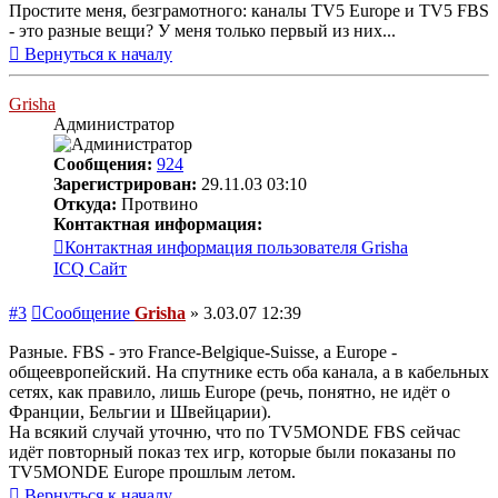
Простите меня, безграмотного: каналы TV5 Europe и TV5 FBS
- это разные вещи? У меня только первый из них...
Вернуться к началу
Grisha
Администратор
Сообщения:
924
Зарегистрирован:
29.11.03 03:10
Откуда:
Протвино
Контактная информация:
Контактная информация пользователя Grisha
ICQ
Сайт
#3
Сообщение
Grisha
»
3.03.07 12:39
Разные. FBS - это France-Belgique-Suisse, а Europe -
общеевропейский. На спутнике есть оба канала, а в кабельных
сетях, как правило, лишь Europe (речь, понятно, не идёт о
Франции, Бельгии и Швейцарии).
На всякий случай уточню, что по TV5MONDE FBS сейчас
идёт повторный показ тех игр, которые были показаны по
TV5MONDE Europe прошлым летом.
Вернуться к началу