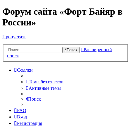
Форум сайта «Форт Байяр в
России»
Пропустить
Расширенный
Поиск
поиск
Ссылки
Темы без ответов
Активные темы
Поиск
FAQ
Вход
Регистрация