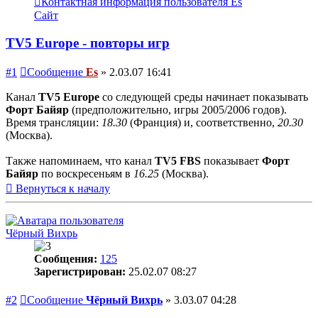
Контактная информация пользователя Es
Сайт
TV5 Europe - повторы игр
#1
Сообщение
Es
»
2.03.07 16:41
Канал
TV5 Europe
со следующей среды начинает показывать
Форт Байяр
(предположительно, игры 2005/2006 годов).
Время трансляции:
18.30
(Франция) и, соответственно,
20.30
(Москва).
Также напоминаем, что канал
TV5 FBS
показывает
Форт
Байяр
по воскресеньям в
16.25
(Москва).
Вернуться к началу
Чёрный Вихрь
Сообщения:
125
Зарегистрирован:
25.02.07 08:27
#2
Сообщение
Чёрный Вихрь
»
3.03.07 04:28