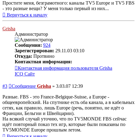
Простите меня, безграмотного: каналы TV5 Europe и TV5 FBS
- это разные вещи? У меня только первый из них...
Вернуться к началу
Grisha
Администратор
Сообщения:
924
Зарегистрирован:
29.11.03 03:10
Откуда:
Протвино
Контактная информация:
Контактная информация пользователя Grisha
ICQ
Сайт
#3
Сообщение
Grisha
»
3.03.07 12:39
Разные. FBS - это France-Belgique-Suisse, а Europe -
общеевропейский. На спутнике есть оба канала, а в кабельных
сетях, как правило, лишь Europe (речь, понятно, не идёт о
Франции, Бельгии и Швейцарии).
На всякий случай уточню, что по TV5MONDE FBS сейчас
идёт повторный показ тех игр, которые были показаны по
TV5MONDE Europe прошлым летом.
Вернуться к началу