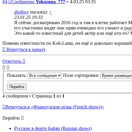
#4
Сообщение
Yokozuna_777
»
4.03.25 03:35
digifoxy
писал(а):
↑
23.01.25 19:33
Я сейчас досматриваю 2016 год и там в клетке работает Mo
его участники видят они прям очевидно его узнают и рад
Это какой-то известный для детей актёр или ещё кто-то? 
Помимо известности по Koh-Lanta, он ещё и довольно хороший
Вернуться к началу
Ответить
Показать:
Поле сортировки:
4 сообщения • Страница
1
из
1
Вернуться в «Французские игры (French shows)»
Перейти
Русские в форте Байяр (Russian shows)