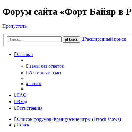
Форум сайта «Форт Байяр в Р
Пропустить
Расширенный поиск
Поиск
Ссылки
Темы без ответов
Активные темы
Поиск
FAQ
Вход
Регистрация
Список форумов
Французские игры (French shows)
Поиск