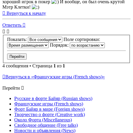
хороший игрок в покер
И вообще, он был очень крутой
Мэтр Клетки!
Вернуться к началу
Ответить
Показать:
Поле сортировки:
Порядок:
4 сообщения • Страница
1
из
1
Вернуться в «Французские игры (French shows)»
Перейти
Русские в форте Байяр (Russian shows)
Французские игры (French shows)
Форт Байяр в мире (Foreign shows)
Творчество о форте (Creative work)
Около Форта (Miscellaneous)
Свободное общение (Free talks)
Новости и объявления (News)