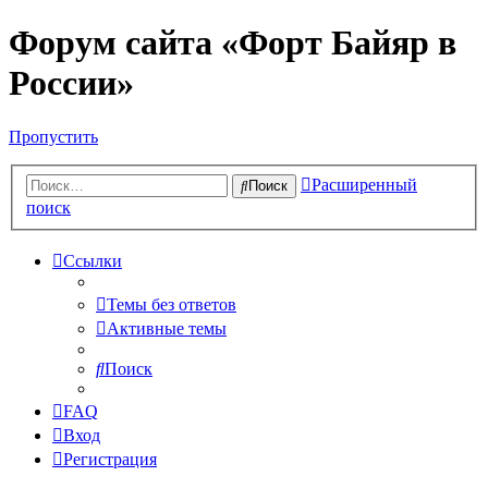
Форум сайта «Форт Байяр в
России»
Пропустить
Расширенный
Поиск
поиск
Ссылки
Темы без ответов
Активные темы
Поиск
FAQ
Вход
Регистрация