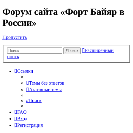
Форум сайта «Форт Байяр в
России»
Пропустить
Расширенный
Поиск
поиск
Ссылки
Темы без ответов
Активные темы
Поиск
FAQ
Вход
Регистрация