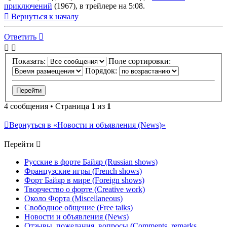
приключений
(1967), в трейлере на 5:08.
Вернуться к началу
Ответить
Показать:
Поле сортировки:
Порядок:
4 сообщения • Страница
1
из
1
Вернуться в «Новости и объявления (News)»
Перейти
Русские в форте Байяр (Russian shows)
Французские игры (French shows)
Форт Байяр в мире (Foreign shows)
Творчество о форте (Creative work)
Около Форта (Miscellaneous)
Свободное общение (Free talks)
Новости и объявления (News)
Отзывы, пожелания, вопросы (Comments, remarks,