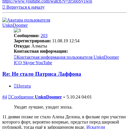
https://www.youtube.com/watch?v=zr50oSy1wls
Вернуться к началу
UnknDoomer
Сообщения:
203
Зарегистрирован:
11.08.19 12:54
Откуда:
Алматы
Контактная информация:
Контактная информация пользователя UnknDoomer
ICQ
Skype
YouTube
Re: Не стало Патриса Лаффона
Цитата
#4
Сообщение
UnknDoomer
»
5.10.24 04:01
Уходят лучшие, уходит эпоха.
11 днями позже не стало Алена Делона, в фильме при участии
которого форт, вероятно впервые, предстал перед широкой
публикой, тогда ещё в заброшенном виде.
Искатели