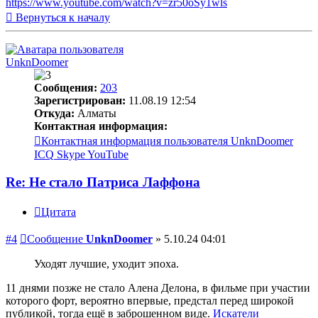
https://www.youtube.com/watch?v=zr50oSy1wls
Вернуться к началу
UnknDoomer
Сообщения:
203
Зарегистрирован:
11.08.19 12:54
Откуда:
Алматы
Контактная информация:
Контактная информация пользователя UnknDoomer
ICQ
Skype
YouTube
Re: Не стало Патриса Лаффона
Цитата
#4
Сообщение
UnknDoomer
»
5.10.24 04:01
Уходят лучшие, уходит эпоха.
11 днями позже не стало Алена Делона, в фильме при участии
которого форт, вероятно впервые, предстал перед широкой
публикой, тогда ещё в заброшенном виде.
Искатели