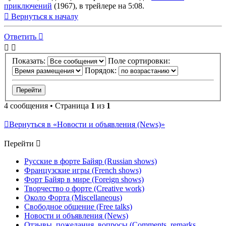
приключений
(1967), в трейлере на 5:08.
Вернуться к началу
Ответить
Показать:
Поле сортировки:
Порядок:
4 сообщения • Страница
1
из
1
Вернуться в «Новости и объявления (News)»
Перейти
Русские в форте Байяр (Russian shows)
Французские игры (French shows)
Форт Байяр в мире (Foreign shows)
Творчество о форте (Creative work)
Около Форта (Miscellaneous)
Свободное общение (Free talks)
Новости и объявления (News)
Отзывы, пожелания, вопросы (Comments, remarks,