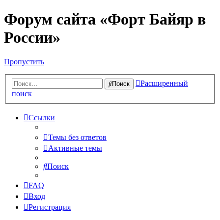
Форум сайта «Форт Байяр в
России»
Пропустить
Расширенный
Поиск
поиск
Ссылки
Темы без ответов
Активные темы
Поиск
FAQ
Вход
Регистрация