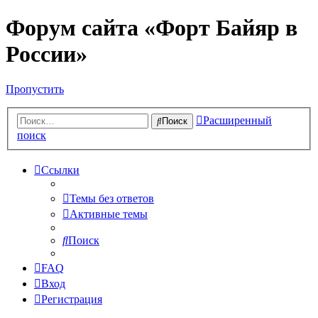
Форум сайта «Форт Байяр в
России»
Пропустить
Расширенный
Поиск
поиск
Ссылки
Темы без ответов
Активные темы
Поиск
FAQ
Вход
Регистрация