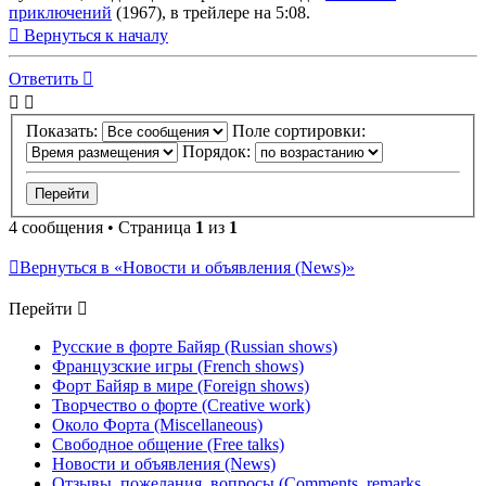
приключений
(1967), в трейлере на 5:08.
Вернуться к началу
Ответить
Показать:
Поле сортировки:
Порядок:
4 сообщения • Страница
1
из
1
Вернуться в «Новости и объявления (News)»
Перейти
Русские в форте Байяр (Russian shows)
Французские игры (French shows)
Форт Байяр в мире (Foreign shows)
Творчество о форте (Creative work)
Около Форта (Miscellaneous)
Свободное общение (Free talks)
Новости и объявления (News)
Отзывы, пожелания, вопросы (Comments, remarks,