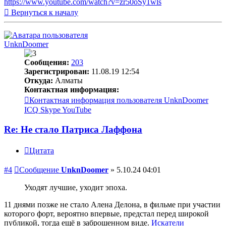
https://www.youtube.com/watch?v=zr50oSy1wls
Вернуться к началу
UnknDoomer
Сообщения:
203
Зарегистрирован:
11.08.19 12:54
Откуда:
Алматы
Контактная информация:
Контактная информация пользователя UnknDoomer
ICQ
Skype
YouTube
Re: Не стало Патриса Лаффона
Цитата
#4
Сообщение
UnknDoomer
»
5.10.24 04:01
Уходят лучшие, уходит эпоха.
11 днями позже не стало Алена Делона, в фильме при участии
которого форт, вероятно впервые, предстал перед широкой
публикой, тогда ещё в заброшенном виде.
Искатели