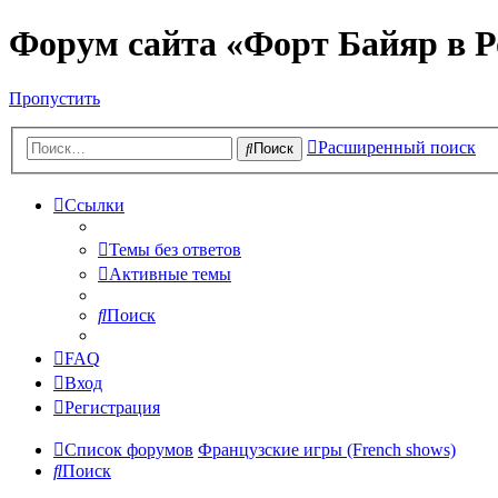
Форум сайта «Форт Байяр в Р
Пропустить
Расширенный поиск
Поиск
Ссылки
Темы без ответов
Активные темы
Поиск
FAQ
Вход
Регистрация
Список форумов
Французские игры (French shows)
Поиск