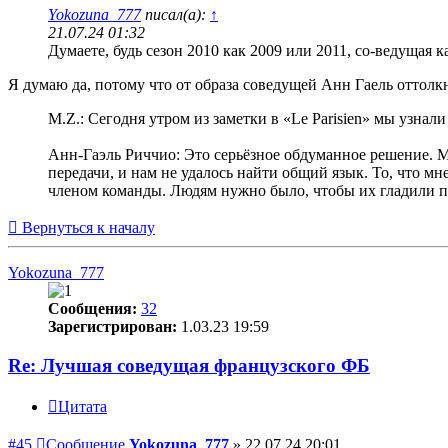
Yokozuna_777
писал(а):
↑
21.07.24 01:32
Думаете, будь сезон 2010 как 2009 или 2011, со-ведущая к
Я думаю да, потому что от образа соведущей Анн Гаель оттолкн
M.Z.: Сегодня утром из заметки в «Le Parisien» мы узнал
Анн-Гаэль Риччио: Это серьёзное обдуманное решение. Мы
передачи, и нам не удалось найти общий язык. То, что м
членом команды. Людям нужно было, чтобы их гладили по
Вернуться к началу
Yokozuna_777
Сообщения:
32
Зарегистрирован:
1.03.23 19:59
Re: Лучшая соведущая французского ФБ
Цитата
#45
Сообщение
Yokozuna_777
»
22.07.24 20:01