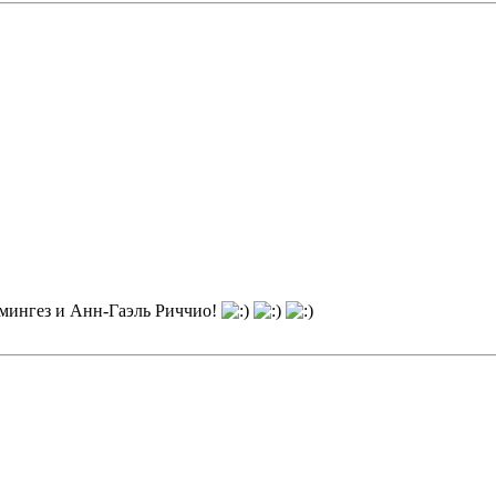
омингез и Анн-Гаэль Риччио!