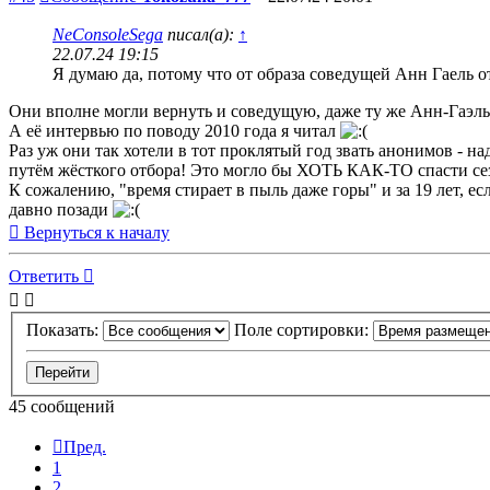
NeConsoleSega
писал(а):
↑
22.07.24 19:15
Я думаю да, потому что от образа соведущей Анн Гаель о
Они вполне могли вернуть и соведущую, даже ту же Анн-Гаэль 
А её интервью по поводу 2010 года я читал
Раз уж они так хотели в тот проклятый год звать анонимов - н
путём жёсткого отбора! Это могло бы ХОТЬ КАК-ТО спасти се
К сожалению, "время стирает в пыль даже горы" и за 19 лет, е
давно позади
Вернуться к началу
Ответить
Показать:
Поле сортировки:
45 сообщений
Пред.
1
2