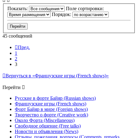
Показать:
Поле сортировки:
Порядок:
45 сообщений
Пред.
1
2
3
Вернуться в «Французские игры (French shows)»
Перейти
Русские в форте Байяр (Russian shows)
Французские игры (French shows)
Форт Байяр в мире (Foreign shows)
Творчество о форте (Creative work)
Около Форта (Miscellaneous)
Свободное общение (Free talks)
Новости и объявления (News)
Отзывы, пожелания, вопросы (Comments, remarks,