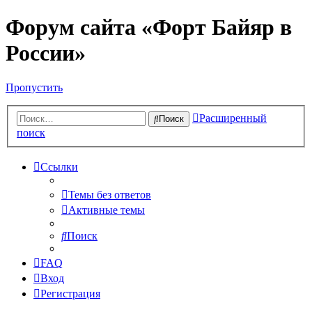
Форум сайта «Форт Байяр в
России»
Пропустить
Расширенный
Поиск
поиск
Ссылки
Темы без ответов
Активные темы
Поиск
FAQ
Вход
Регистрация