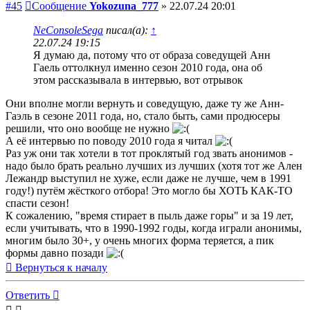
#45
Сообщение
Yokozuna_777
»
22.07.24 20:01
NeConsoleSega
писал(а):
↑
22.07.24 19:15
Я думаю да, потому что от образа соведущей Анн
Гаель оттолкнул именно сезон 2010 года, она об
этом рассказывала в интервью, вот отрывок
Они вполне могли вернуть и соведущую, даже ту же Анн-
Гаэль в сезоне 2011 года, но, стало быть, сами продюсеры
решили, что оно вообще не нужно
А её интервью по поводу 2010 года я читал
Раз уж они так хотели в тот проклятый год звать анонимов -
надо было брать реально лучших из лучших (хотя тот же Ален
Лежандр выступил не хуже, если даже не лучше, чем в 1991
году!) путём жёсткого отбора! Это могло бы ХОТЬ КАК-ТО
спасти сезон!
К сожалению, "время стирает в пыль даже горы" и за 19 лет,
если учитывать, что в 1990-1992 годы, когда играли анонимы,
многим было 30+, у очень многих форма теряется, а пик
формы давно позади
Вернуться к началу
Ответить