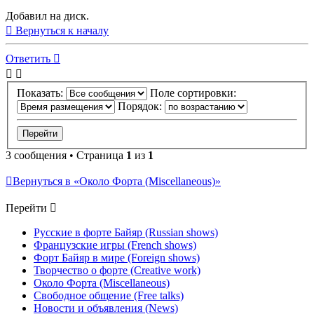
Добавил на диск.
Вернуться к началу
Ответить
Показать:
Поле сортировки:
Порядок:
3 сообщения • Страница
1
из
1
Вернуться в «Около Форта (Miscellaneous)»
Перейти
Русские в форте Байяр (Russian shows)
Французские игры (French shows)
Форт Байяр в мире (Foreign shows)
Творчество о форте (Creative work)
Около Форта (Miscellaneous)
Свободное общение (Free talks)
Новости и объявления (News)