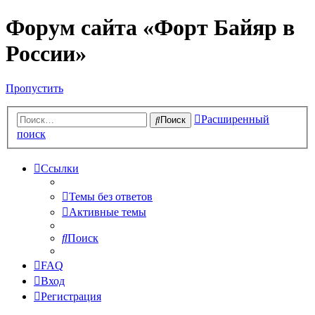
Форум сайта «Форт Байяр в
России»
Пропустить
Расширенный
Поиск
поиск
Ссылки
Темы без ответов
Активные темы
Поиск
FAQ
Вход
Регистрация