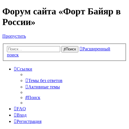
Форум сайта «Форт Байяр в
России»
Пропустить
Расширенный
Поиск
поиск
Ссылки
Темы без ответов
Активные темы
Поиск
FAQ
Вход
Регистрация