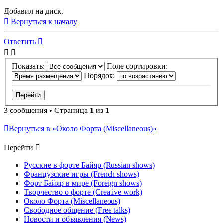
Добавил на диск.
Вернуться к началу
Ответить
Показать:
Поле сортировки:
Порядок:
3 сообщения • Страница
1
из
1
Вернуться в «Около Форта (Miscellaneous)»
Перейти
Русские в форте Байяр (Russian shows)
Французские игры (French shows)
Форт Байяр в мире (Foreign shows)
Творчество о форте (Creative work)
Около Форта (Miscellaneous)
Свободное общение (Free talks)
Новости и объявления (News)