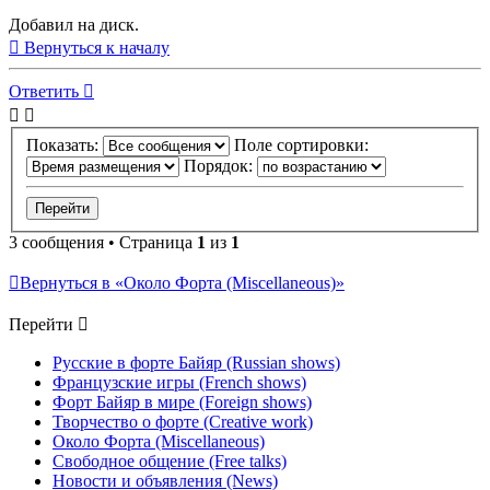
Добавил на диск.
Вернуться к началу
Ответить
Показать:
Поле сортировки:
Порядок:
3 сообщения • Страница
1
из
1
Вернуться в «Около Форта (Miscellaneous)»
Перейти
Русские в форте Байяр (Russian shows)
Французские игры (French shows)
Форт Байяр в мире (Foreign shows)
Творчество о форте (Creative work)
Около Форта (Miscellaneous)
Свободное общение (Free talks)
Новости и объявления (News)