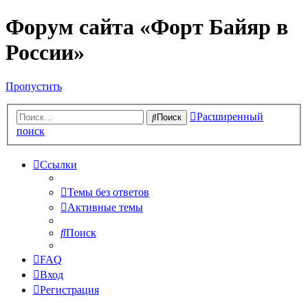
Форум сайта «Форт Байяр в
России»
Пропустить
Расширенный
Поиск
поиск
Ссылки
Темы без ответов
Активные темы
Поиск
FAQ
Вход
Регистрация