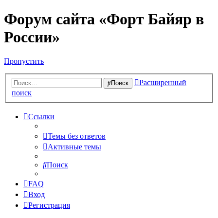
Форум сайта «Форт Байяр в
России»
Пропустить
Расширенный
Поиск
поиск
Ссылки
Темы без ответов
Активные темы
Поиск
FAQ
Вход
Регистрация