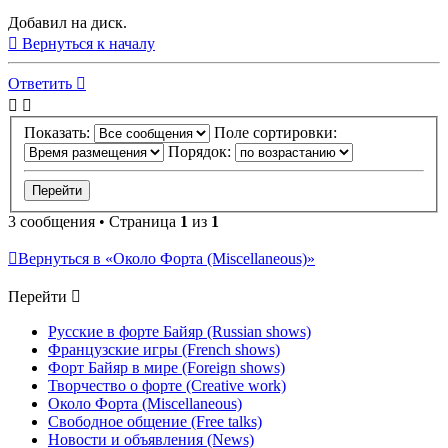
Добавил на диск.
Вернуться к началу
Ответить
Показать:
Поле сортировки:
Порядок:
3 сообщения • Страница
1
из
1
Вернуться в «Около Форта (Miscellaneous)»
Перейти
Русские в форте Байяр (Russian shows)
Французские игры (French shows)
Форт Байяр в мире (Foreign shows)
Творчество о форте (Creative work)
Около Форта (Miscellaneous)
Свободное общение (Free talks)
Новости и объявления (News)