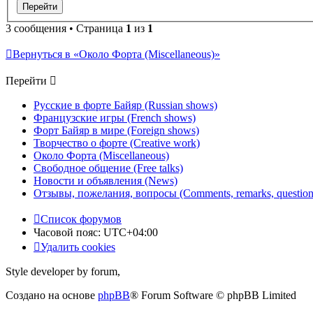
3 сообщения • Страница
1
из
1
Вернуться в «Около Форта (Miscellaneous)»
Перейти
Русские в форте Байяр (Russian shows)
Французские игры (French shows)
Форт Байяр в мире (Foreign shows)
Творчество о форте (Creative work)
Около Форта (Miscellaneous)
Свободное общение (Free talks)
Новости и объявления (News)
Отзывы, пожелания, вопросы (Comments, remarks, question
Список форумов
Часовой пояс:
UTC+04:00
Удалить cookies
Style developer by forum,
Создано на основе
phpBB
® Forum Software © phpBB Limited