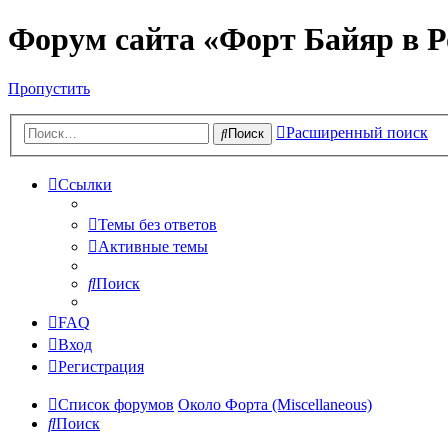
Форум сайта «Форт Байяр в Р
Пропустить
Расширенный поиск
Поиск
Ссылки
Темы без ответов
Активные темы
Поиск
FAQ
Вход
Регистрация
Список форумов
Около Форта (Miscellaneous)
Поиск