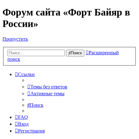
Форум сайта «Форт Байяр в
России»
Пропустить
Расширенный
Поиск
поиск
Ссылки
Темы без ответов
Активные темы
Поиск
FAQ
Вход
Регистрация