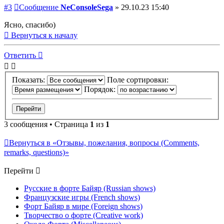
#3
Сообщение
NeConsoleSega
»
29.10.23 15:40
Ясно, спасибо)
Вернуться к началу
Ответить
Показать:
Поле сортировки:
Порядок:
3 сообщения • Страница
1
из
1
Вернуться в «Отзывы, пожелания, вопросы (Comments,
remarks, questions)»
Перейти
Русские в форте Байяр (Russian shows)
Французские игры (French shows)
Форт Байяр в мире (Foreign shows)
Творчество о форте (Creative work)