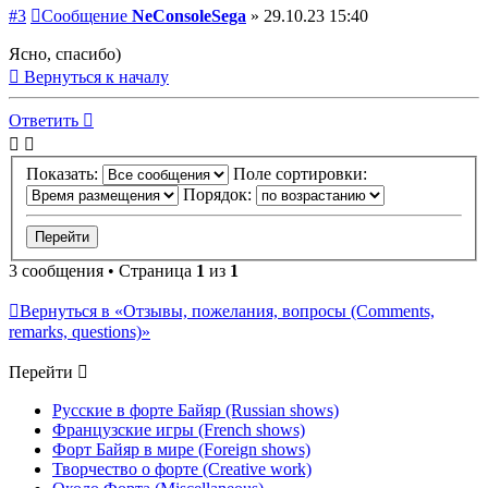
#3
Сообщение
NeConsoleSega
»
29.10.23 15:40
Ясно, спасибо)
Вернуться к началу
Ответить
Показать:
Поле сортировки:
Порядок:
3 сообщения • Страница
1
из
1
Вернуться в «Отзывы, пожелания, вопросы (Comments,
remarks, questions)»
Перейти
Русские в форте Байяр (Russian shows)
Французские игры (French shows)
Форт Байяр в мире (Foreign shows)
Творчество о форте (Creative work)