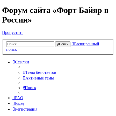
Форум сайта «Форт Байяр в
России»
Пропустить
Расширенный
Поиск
поиск
Ссылки
Темы без ответов
Активные темы
Поиск
FAQ
Вход
Регистрация