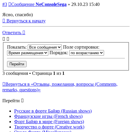
#3
Сообщение
NeConsoleSega
»
29.10.23 15:40
Ясно, спасибо)
Вернуться к началу
Ответить
Показать:
Поле сортировки:
Порядок:
3 сообщения • Страница
1
из
1
Вернуться в «Отзывы, пожелания, вопросы (Comments,
remarks, questions)»
Перейти
Русские в форте Байяр (Russian shows)
Французские игры (French shows)
Форт Байяр в мире (Foreign shows)
Творчество о форте (Creative work)