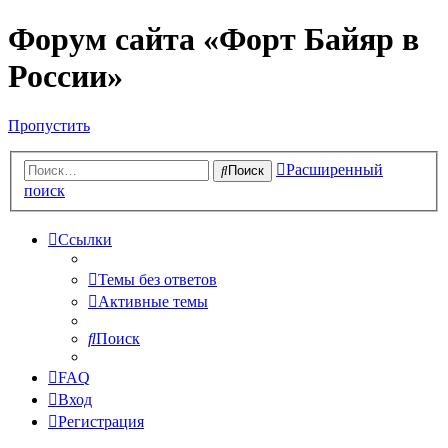
Форум сайта «Форт Байяр в
России»
Пропустить
Расширенный
Поиск
поиск
Ссылки
Темы без ответов
Активные темы
Поиск
FAQ
Вход
Регистрация