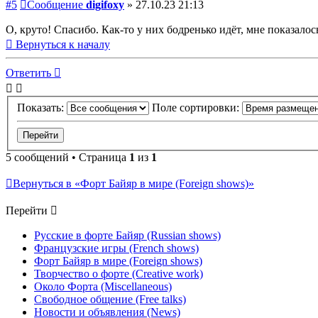
#5
Сообщение
digifoxy
»
27.10.23 21:13
О, круто! Спасибо. Как-то у них бодренько идёт, мне показало
Вернуться к началу
Ответить
Показать:
Поле сортировки:
5 сообщений • Страница
1
из
1
Вернуться в «Форт Байяр в мире (Foreign shows)»
Перейти
Русские в форте Байяр (Russian shows)
Французские игры (French shows)
Форт Байяр в мире (Foreign shows)
Творчество о форте (Creative work)
Около Форта (Miscellaneous)
Свободное общение (Free talks)
Новости и объявления (News)