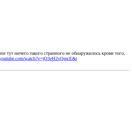
пе тут ничего такого странного не обнаружилось кроме того,
w.youtube.com/watch?v=jO3eH2vQmcE&t