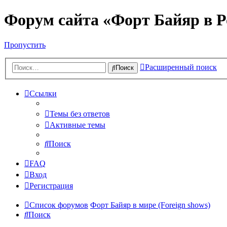
Форум сайта «Форт Байяр в Р
Пропустить
Расширенный поиск
Поиск
Ссылки
Темы без ответов
Активные темы
Поиск
FAQ
Вход
Регистрация
Список форумов
Форт Байяр в мире (Foreign shows)
Поиск