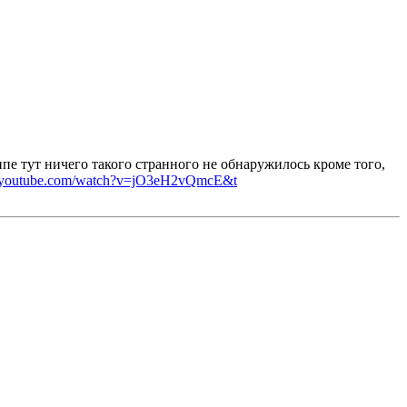
пе тут ничего такого странного не обнаружилось кроме того,
w.youtube.com/watch?v=jO3eH2vQmcE&t