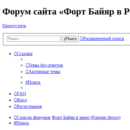
Форум сайта «Форт Байяр в Р
Пропустить
Расширенный поиск
Поиск
Ссылки
Темы без ответов
Активные темы
Поиск
FAQ
Вход
Регистрация
Список форумов
Форт Байяр в мире (Foreign shows)
Поиск