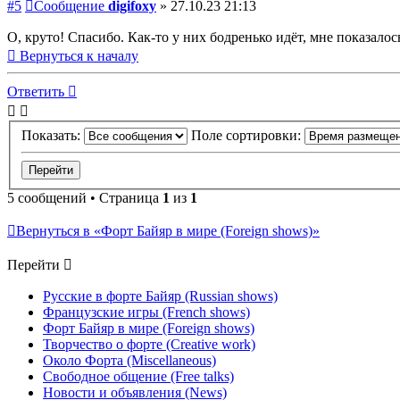
#5
Сообщение
digifoxy
»
27.10.23 21:13
О, круто! Спасибо. Как-то у них бодренько идёт, мне показало
Вернуться к началу
Ответить
Показать:
Поле сортировки:
5 сообщений • Страница
1
из
1
Вернуться в «Форт Байяр в мире (Foreign shows)»
Перейти
Русские в форте Байяр (Russian shows)
Французские игры (French shows)
Форт Байяр в мире (Foreign shows)
Творчество о форте (Creative work)
Около Форта (Miscellaneous)
Свободное общение (Free talks)
Новости и объявления (News)