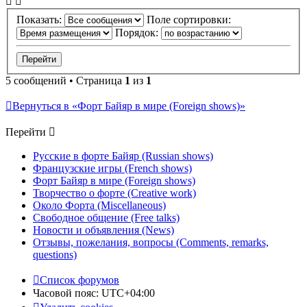
Показать:
Поле сортировки:
Порядок:
5 сообщений • Страница
1
из
1
Вернуться в «Форт Байяр в мире (Foreign shows)»
Перейти
Русские в форте Байяр (Russian shows)
Французские игры (French shows)
Форт Байяр в мире (Foreign shows)
Творчество о форте (Creative work)
Около Форта (Miscellaneous)
Свободное общение (Free talks)
Новости и объявления (News)
Отзывы, пожелания, вопросы (Comments, remarks,
questions)
Список форумов
Часовой пояс:
UTC+04:00