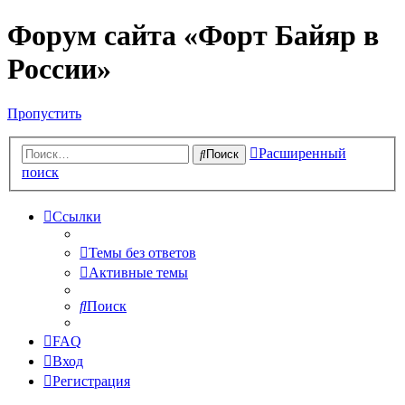
Форум сайта «Форт Байяр в
России»
Пропустить
Расширенный
Поиск
поиск
Ссылки
Темы без ответов
Активные темы
Поиск
FAQ
Вход
Регистрация