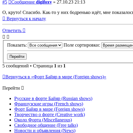
#5
Сообщение
digifoxy
»
27.10.23 21:13
О, круто! Спасибо. Как-то у них бодренько идёт, мне показало
Вернуться к началу
Ответить
Показать:
Поле сортировки:
5 сообщений • Страница
1
из
1
Вернуться в «Форт Байяр в мире (Foreign shows)»
Перейти
Русские в форте Байяр (Russian shows)
Французские игры (French shows)
Форт Байяр в мире (Foreign shows)
Творчество о форте (Creative work)
Около Форта (Miscellaneous)
Свободное общение (Free talks)
Новости и объявления (News)