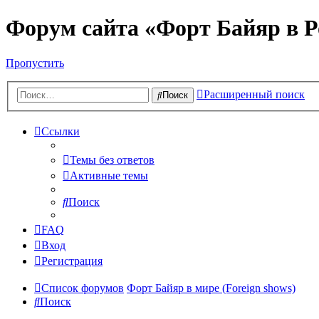
Форум сайта «Форт Байяр в Р
Пропустить
Расширенный поиск
Поиск
Ссылки
Темы без ответов
Активные темы
Поиск
FAQ
Вход
Регистрация
Список форумов
Форт Байяр в мире (Foreign shows)
Поиск