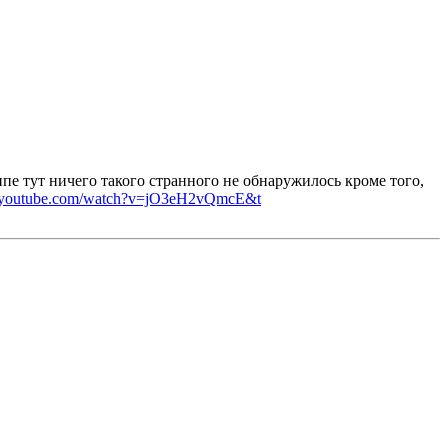
пе тут ничего такого странного не обнаружилось кроме того,
w.youtube.com/watch?v=jO3eH2vQmcE&t