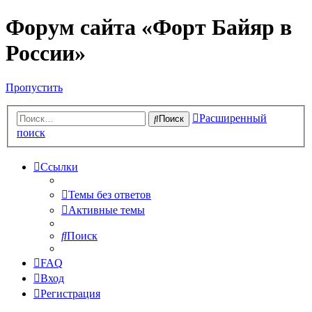
Форум сайта «Форт Байяр в
России»
Пропустить
Расширенный
Поиск
поиск
Ссылки
Темы без ответов
Активные темы
Поиск
FAQ
Вход
Регистрация