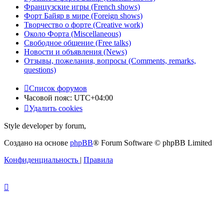
Французские игры (French shows)
Форт Байяр в мире (Foreign shows)
Творчество о форте (Creative work)
Около Форта (Miscellaneous)
Свободное общение (Free talks)
Новости и объявления (News)
Отзывы, пожелания, вопросы (Comments, remarks,
questions)
Список форумов
Часовой пояс:
UTC+04:00
Удалить cookies
Style developer by forum,
Создано на основе
phpBB
® Forum Software © phpBB Limited
Конфиденциальность
|
Правила