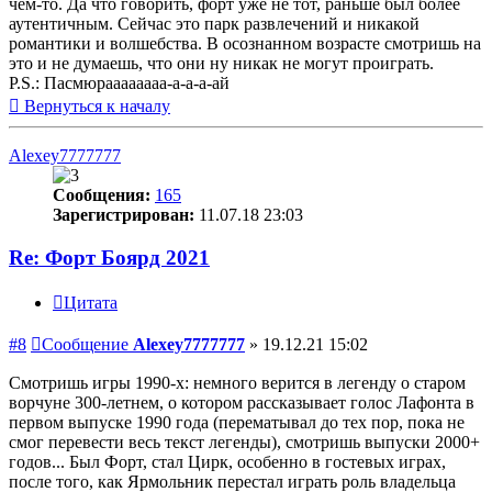
чем-то. Да что говорить, форт уже не тот, раньше был более
аутентичным. Сейчас это парк развлечений и никакой
романтики и волшебства. В осознанном возрасте смотришь на
это и не думаешь, что они ну никак не могут проиграть.
P.S.: Пасмюраааааааа-а-а-а-ай
Вернуться к началу
Alexey7777777
Сообщения:
165
Зарегистрирован:
11.07.18 23:03
Re: Форт Боярд 2021
Цитата
#8
Сообщение
Alexey7777777
»
19.12.21 15:02
Смотришь игры 1990-х: немного верится в легенду о старом
ворчуне 300-летнем, о котором рассказывает голос Лафонта в
первом выпуске 1990 года (перематывал до тех пор, пока не
смог перевести весь текст легенды), смотришь выпуски 2000+
годов... Был Форт, стал Цирк, особенно в гостевых играх,
после того, как Ярмольник перестал играть роль владельца