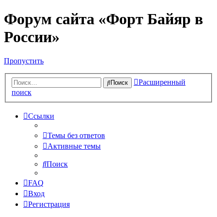
Форум сайта «Форт Байяр в
России»
Пропустить
Расширенный
Поиск
поиск
Ссылки
Темы без ответов
Активные темы
Поиск
FAQ
Вход
Регистрация