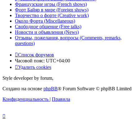
Французские игры (French shows)
Форт Байяр в мире (Foreign shows)
Творчество о форте (Creative work)
Около Форта (Miscellaneous)
Свободное общение (Free talks)
Новости и объявления (News)
Отзывы, пожелания, вопросы (Comments, remarks,
questions)
Список форумов
Часовой пояс:
UTC+04:00
Удалить cookies
Style developer by forum,
Создано на основе
phpBB
® Forum Software © phpBB Limited
Конфиденциальность
|
Правила