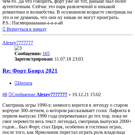
чем-то. Да что говорить, форт уже не тот, раньше был более
аутентичным. Сейчас это парк развлечений и никакой
романтики и волшебства. В осознанном возрасте смотришь на
это и не думаешь, что они ну никак не могут проиграть.
P.S.: Пасмюраааааааа-а-а-а-ай
Вернуться к началу
Alexey7777777
Сообщения:
165
Зарегистрирован:
11.07.18 23:03
Re: Форт Боярд 2021
Цитата
#8
Сообщение
Alexey7777777
»
19.12.21 15:02
Смотришь игры 1990-х: немного верится в легенду о старом
ворчуне 300-летнем, о котором рассказывает голос Лафонта в
первом выпуске 1990 года (перематывал до тех пор, пока не
смог перевести весь текст легенды), смотришь выпуски 2000+
годов... Был Форт, стал Цирк, особенно в гостевых играх,
после того, как Ярмольник перестал играть роль владельца