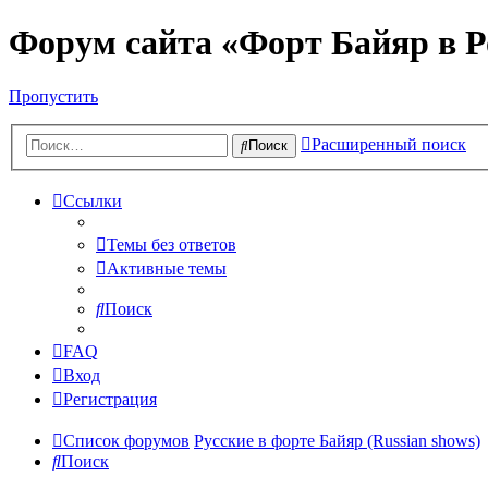
Форум сайта «Форт Байяр в Р
Пропустить
Расширенный поиск
Поиск
Ссылки
Темы без ответов
Активные темы
Поиск
FAQ
Вход
Регистрация
Список форумов
Русские в форте Байяр (Russian shows)
Поиск