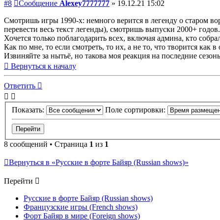
#8
Сообщение
Alexey7777777
»
19.12.21 15:02
Смотришь игры 1990-х: немного верится в легенду о старом вор
перевести весь текст легенды), смотришь выпуски 2000+ годов.
Хочется только поблагодарить всех, включая админа, кто собрал
Как по мне, то если смотреть, то их, а не то, что творится как
Извиняйте за нытьё, но такова моя реакция на последние сезо
Вернуться к началу
Ответить
Показать:
Поле сортировки:
8 сообщений • Страница
1
из
1
Вернуться в «Русские в форте Байяр (Russian shows)»
Перейти
Русские в форте Байяр (Russian shows)
Французские игры (French shows)
Форт Байяр в мире (Foreign shows)