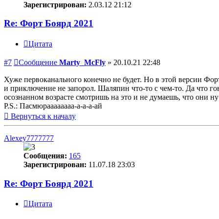
Зарегистрирован:
2.03.12 21:12
Re: Форт Боярд 2021
Цитата
#7
Сообщение
Marty_McFly
»
20.10.21 22:48
Хуже первоканального конечно не будет. Но в этой версии Фор
и приключение не запорол. Шаляпин что-то с чем-то. Да что го
осознанном возрасте смотришь на это и не думаешь, что они ну
P.S.: Пасмюраааааааа-а-а-а-ай
Вернуться к началу
Alexey7777777
Сообщения:
165
Зарегистрирован:
11.07.18 23:03
Re: Форт Боярд 2021
Цитата