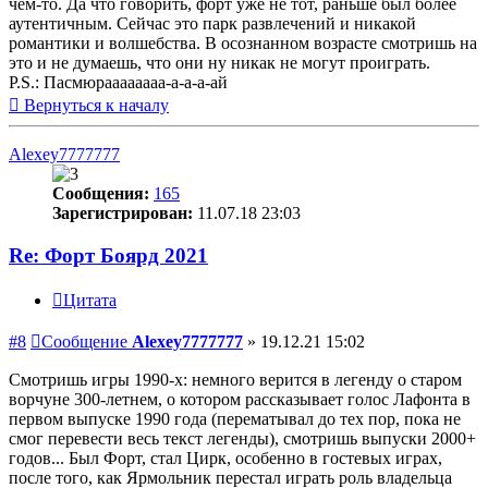
чем-то. Да что говорить, форт уже не тот, раньше был более
аутентичным. Сейчас это парк развлечений и никакой
романтики и волшебства. В осознанном возрасте смотришь на
это и не думаешь, что они ну никак не могут проиграть.
P.S.: Пасмюраааааааа-а-а-а-ай
Вернуться к началу
Alexey7777777
Сообщения:
165
Зарегистрирован:
11.07.18 23:03
Re: Форт Боярд 2021
Цитата
#8
Сообщение
Alexey7777777
»
19.12.21 15:02
Смотришь игры 1990-х: немного верится в легенду о старом
ворчуне 300-летнем, о котором рассказывает голос Лафонта в
первом выпуске 1990 года (перематывал до тех пор, пока не
смог перевести весь текст легенды), смотришь выпуски 2000+
годов... Был Форт, стал Цирк, особенно в гостевых играх,
после того, как Ярмольник перестал играть роль владельца