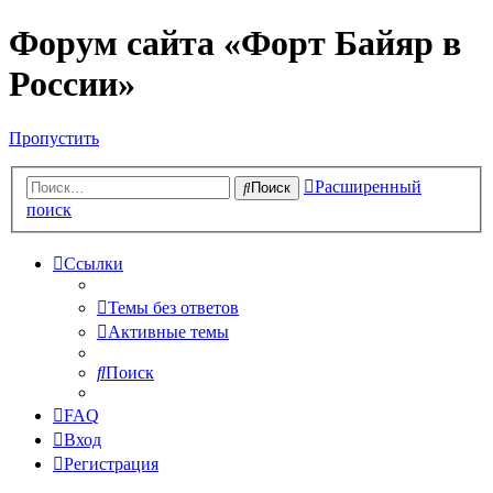
Форум сайта «Форт Байяр в
России»
Пропустить
Расширенный
Поиск
поиск
Ссылки
Темы без ответов
Активные темы
Поиск
FAQ
Вход
Регистрация