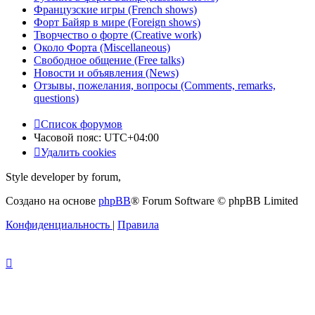
Французские игры (French shows)
Форт Байяр в мире (Foreign shows)
Творчество о форте (Creative work)
Около Форта (Miscellaneous)
Свободное общение (Free talks)
Новости и объявления (News)
Отзывы, пожелания, вопросы (Comments, remarks,
questions)
Список форумов
Часовой пояс:
UTC+04:00
Удалить cookies
Style developer by forum,
Создано на основе
phpBB
® Forum Software © phpBB Limited
Конфиденциальность
|
Правила