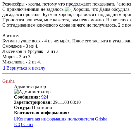
Режиссёры - козлы, потому что продолжают показывать "анон
С приключениями не задалось
Хорошо, что Даша обсудила з
догадался про соль. Бутман хорош, справился с подводным при
Проползти вовремя, мне кажется, там невозможно. На коленях л
С отгадыванием ключевого слова ничего не получилось. 2 с поло
В итоге:
Бутман лучше всех - 4 из четырёх. Плюс его заслыга в угадыва
Смоляков - 3 из 4.
Лысенков и Урсуляк - 2 из 3.
Мороз - 2 из 3.
Михалкова - 2 из 4.
Вернуться к началу
Grisha
Администратор
Сообщения:
924
Зарегистрирован:
29.11.03 03:10
Откуда:
Протвино
Контактная информация:
Контактная информация пользователя Grisha
ICQ
Сайт