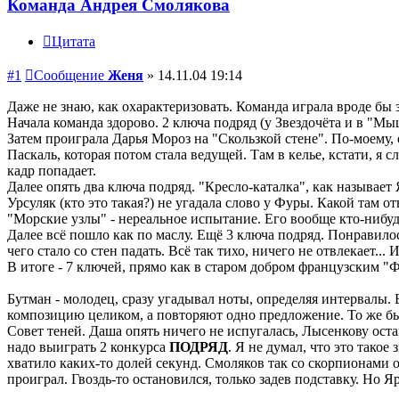
Команда Андрея Смолякова
Цитата
#1
Сообщение
Женя
»
14.11.04 19:14
Даже не знаю, как охарактеризовать. Команда играла вроде бы 
Начала команда здорово. 2 ключа подряд (у Звездочёта и в "Мы
Затем проиграла Дарья Мороз на "Скользкой стене". По-моему, 
Паскаль, которая потом стала ведущей. Там в келье, кстати, я с
кадр попадает.
Далее опять два ключа подряд. "Кресло-каталка", как называе
Урсуляк (кто это такая?) не угадала слово у Фуры. Какой там от
"Морские узлы" - нереальное испытание. Его вообще кто-ниб
Далее всё пошло как по маслу. Ещё 3 ключа подряд. Понравило
чего стало со стен падать. Всё так тихо, ничего не отвлекает..
В итоге - 7 ключей, прямо как в старом добром французским "
Бутман - молодец, сразу угадывал ноты, определяя интервалы. 
композицию целиком, а повторяют одно предложение. То же бы
Совет теней. Даша опять ничего не испугалась, Лысенкову оста
надо выиграть 2 конкурса
ПОДРЯД
. Я не думал, что это тако
хватило каких-то долей секунд. Смоляков так со скорпионами 
проиграл. Гвоздь-то остановился, только задев подставку. Н