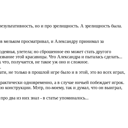
 результативность, но и про зрелищность. А зрелищность была.
ков мельком просматривал, и Александру принимал за
 одеянья, улетела; но сброшенное ею может стать другого
название этой красавицы. Что Александра и пыталась сделать...
что, получается, не такое уж оно и сложное.
.
и, не только в прошлой игре было и в этой, это во всех играх,
рактически одновременно, а в случае ничьей побеждает игрок.
 конструкции. Мэтр, по-моему, так и думал, что он выиграл,
про два из них знал - в статье упоминалось...