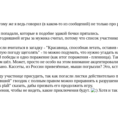
 тому же я ведь говорил (в каком-то из сообщений) не только про
 попадали, которые в подобие эдакой бочки прятались.
 сегодняшней игры за мужика считал, потому что список участни
сли вчитаться в загадку - "Красавица, способная летать, оставив
тёплую погоду щеголять" - то можно подумать, что нужно угадать 
3 победы и одно поражение (как итог поражения - пленница). Так 
м шёл. Может, просто не особо на этом внимание акцентировали
ано. Кассеты, из России привезённые, мыши погрызли? Это, кстат
у участнице присудить, так как погасли листки действительно п
евший" гвоздик с полным правом можно приравнять к разрушению
 plaît" сказать, дабы призвать его продолжить игру.
ения, чтобы не видеть, какие приключения будут.
Хотя и так 