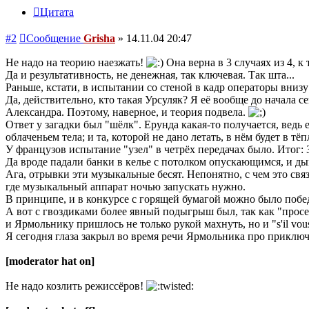
Цитата
#2
Сообщение
Grisha
»
14.11.04 20:47
Не надо на теорию наезжать!
Она верна в 3 случаях из 4, к
Да и результативность, не денежная, так ключевая. Так шта...
Раньше, кстати, в испытании со стеной в кадр операторы внизу
Да, действительно, кто такая Урсуляк? Я её вообще до начала
Александра. Поэтому, наверное, и теория подвела.
Ответ у загадки был "шёлк". Ерунда какая-то получается, ведь е
облаченьем тела; и та, которой не дано летать, в нём будет в 
У французов испытание "узел" в четрёх передачах было. Итог: 
Да вроде падали банки в келье с потолком опускающимся, и ды
Ага, отрывки эти музыкальные бесят. Непонятно, с чем это связ
где музыкальный аппарат ночью запускать нужно.
В принципе, и в конкурсе с горящей бумагой можно было побед
А вот с гвоздиками более явный подыгрыш был, так как "прос
и Ярмольнику пришлось не только рукой махнуть, но и "s'il vous
Я сегодня глаза закрыл во время речи Ярмольника про приключ
[moderator hat on]
Не надо козлить режиссёров!