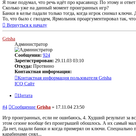
Я тоже подумал, что речь идёт про красавицу. По этому и отве
Сколько уже на данный момент проигранных игр?
Банки в келье падали только тогда, когда игрок снимал ключи.
То, что было с гвоздем, Ярмольник проаргументировал так, что 
Вернуться к началу
Grisha
Администратор
Сообщения:
924
Зарегистрирован:
29.11.03 03:10
Откуда:
Протвино
Контактная информация:
Контактная информация пользователя Grisha
ICQ
Сайт
Цитата
#4
Сообщение
Grisha
»
17.11.04 23:50
Игр проигранных, если не ошибаюсь, 4. Худший результат за все
этом сезоне вообще без проигрышей обошлось. А их самый мал
Да нет, падали банки и когда примерял он ключи. Специально п
карабинами снял...