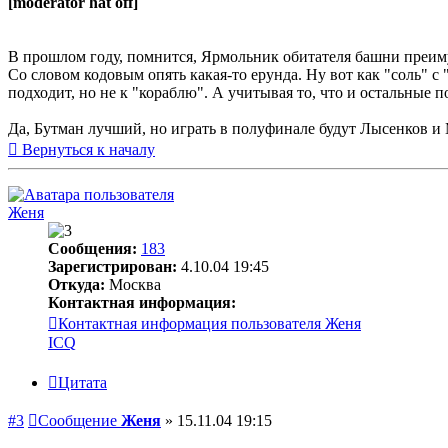
[moderator hat off]
В прошлом году, помнится, Ярмольник обитателя башни преиму
Со словом кодовым опять какая-то ерунда. Ну вот как "соль" с "
подходит, но не к "кораблю". А учитывая то, что и остальные 
Да, Бутман лучший, но играть в полуфинале будут Лысенков и 
Вернуться к началу
Женя
Сообщения:
183
Зарегистрирован:
4.10.04 19:45
Откуда:
Москва
Контактная информация:
Контактная информация пользователя Женя
ICQ
Цитата
#3
Сообщение
Женя
»
15.11.04 19:15