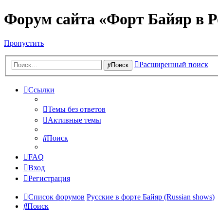
Форум сайта «Форт Байяр в Р
Пропустить
Расширенный поиск
Поиск
Ссылки
Темы без ответов
Активные темы
Поиск
FAQ
Вход
Регистрация
Список форумов
Русские в форте Байяр (Russian shows)
Поиск