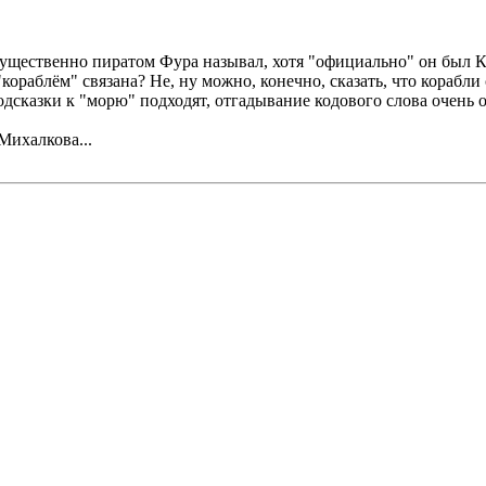
щественно пиратом Фура называл, хотя "официально" он был Ка
кораблём" связана? Не, ну можно, конечно, сказать, что корабли 
подсказки к "морю" подходят, отгадывание кодового слова очень
Михалкова...