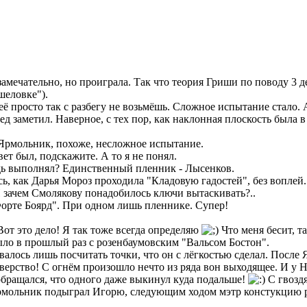
замечательно, но проиграла. Так что теория Гриши по поводу 3 
шеловке").
её просто так с разбегу не возьмёшь. Сложное испытание стало.
лед заметил. Наверное, с тех пор, как наклонная плоскость была 
т Ярмольник, похоже, несложное испытание.
вет был, подскажите. А то я не понял.
удь выполнял? Единственный пленник - Лысенков.
сь, как Дарья Мороз проходила "Кладовую гадостей", без воплей
. И зачем Смолякову понадобилось ключи вытаскивать?..
Форте Боярд". При одном лишь пленнике. Супер!
Вот это дело! Я так тоже всегда определяю
Что меня бесит, та
ло в прошлый раз с розенбаумовским "Вальсом Бостон".
валось лишь посчитать точки, что он с лёгкостью сделал. После 
е зверство! С огнём произошло нечто из ряда вон выходящее. И у
обращался, что одного даже выкинул куда подальше!
С гвоздя
о Ярмольник подыграл Игорю, следующим ходом мэтр констукцию 