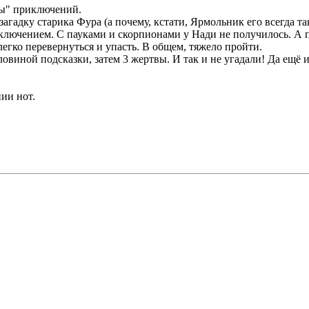
сы" приключений.
агадку старика Фура (а почему, кстати, Ярмольник его всегда та
ключением. С пауками и скорпионами у Нади не получилось. А п
егко перевернуться и упасть. В общем, тяжело пройти.
виной подсказки, затем 3 жертвы. И так и не угадали! Да ещё и 
нии нот.