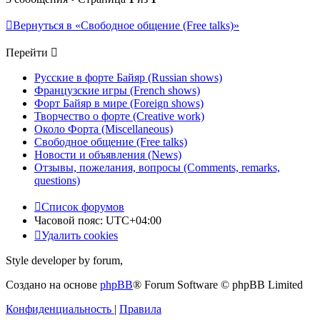
Вернуться в «Свободное общение (Free talks)»
Перейти
Русские в форте Байяр (Russian shows)
Французские игры (French shows)
Форт Байяр в мире (Foreign shows)
Творчество о форте (Creative work)
Около Форта (Miscellaneous)
Свободное общение (Free talks)
Новости и объявления (News)
Отзывы, пожелания, вопросы (Comments, remarks,
questions)
Список форумов
Часовой пояс:
UTC+04:00
Удалить cookies
Style developer by forum,
Создано на основе
phpBB
® Forum Software © phpBB Limited
Конфиденциальность
|
Правила