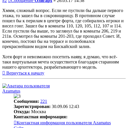
#2
Сообщение
Олигарх
»
26.03.17 14:58
Хммм, сложный вопрос. Если не пустили бы дальше первого
этажа, то зашел бы в сокровищницу. В противном случае
пошел бы к перилам в центре форта, где собирались игроки и
висел гонг. Зашел бы в комнаты 110, 120, 105, 112, 107 и 114.
Если пустили бы выше, то заглянул бы в комнаты 206, 219 и
211в. Осмотрел бы комнаты 201-203, где проходил Совет. И,
конечно, постоял бы на террасе и полюбовался
прекраснейшим видом на Бискайский залив.
Хотя форт и невозможно посетить наяву, я думаю, что всё-
таки виртуальная мечта осуществится благодаря стараниям
нашего архитектора, разрабатывающего модель.
Вернуться к началу
Azamatus
Сообщения:
221
Зарегистрирован:
30.09.06 12:43
Откуда:
Москва
Контактная информация:
Контактная информация пользователя Azamatus