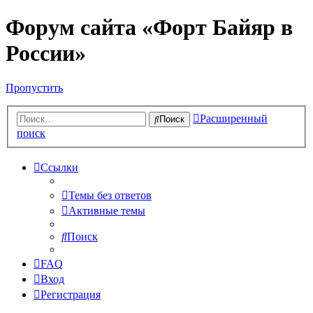
Форум сайта «Форт Байяр в
России»
Пропустить
Расширенный
Поиск
поиск
Ссылки
Темы без ответов
Активные темы
Поиск
FAQ
Вход
Регистрация