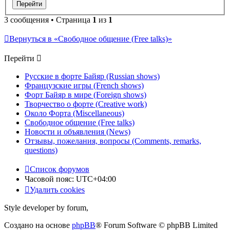
3 сообщения • Страница
1
из
1
Вернуться в «Свободное общение (Free talks)»
Перейти
Русские в форте Байяр (Russian shows)
Французские игры (French shows)
Форт Байяр в мире (Foreign shows)
Творчество о форте (Creative work)
Около Форта (Miscellaneous)
Свободное общение (Free talks)
Новости и объявления (News)
Отзывы, пожелания, вопросы (Comments, remarks,
questions)
Список форумов
Часовой пояс:
UTC+04:00
Удалить cookies
Style developer by forum,
Создано на основе
phpBB
® Forum Software © phpBB Limited