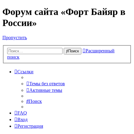
Форум сайта «Форт Байяр в
России»
Пропустить
Расширенный
Поиск
поиск
Ссылки
Темы без ответов
Активные темы
Поиск
FAQ
Вход
Регистрация