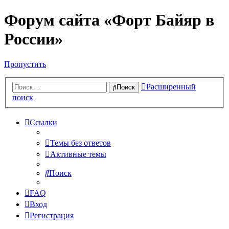
Форум сайта «Форт Байяр в
России»
Пропустить
Расширенный
Поиск
поиск
Ссылки
Темы без ответов
Активные темы
Поиск
FAQ
Вход
Регистрация