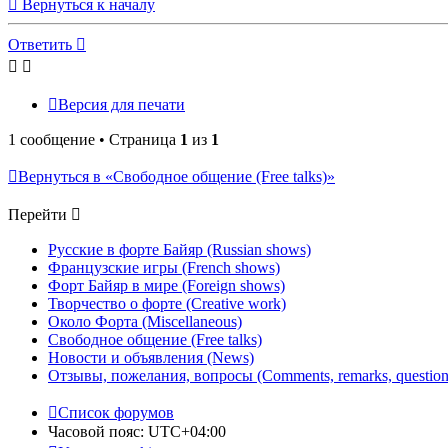
Вернуться к началу
Ответить
Версия для печати
1 сообщение • Страница
1
из
1
Вернуться в «Свободное общение (Free talks)»
Перейти
Русские в форте Байяр (Russian shows)
Французские игры (French shows)
Форт Байяр в мире (Foreign shows)
Творчество о форте (Creative work)
Около Форта (Miscellaneous)
Свободное общение (Free talks)
Новости и объявления (News)
Отзывы, пожелания, вопросы (Comments, remarks, question
Список форумов
Часовой пояс:
UTC+04:00