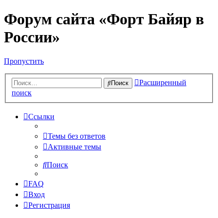
Форум сайта «Форт Байяр в
России»
Пропустить
Расширенный
Поиск
поиск
Ссылки
Темы без ответов
Активные темы
Поиск
FAQ
Вход
Регистрация