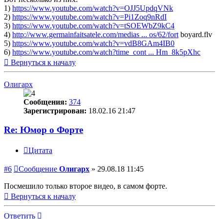
1)
https://www.youtube.com/watch?v=OJJ5UpdqVNk
2)
https://www.youtube.com/watch?v=Pi1Zoq9nRdI
3)
https://www.youtube.com/watch?v=tSOEWbZ9kC4
4)
http://www.germainfaitsatele.com/medias ... os/62/fort
boyard.flv
5)
https://www.youtube.com/watch?v=vdB8GAm4IB0
6)
https://www.youtube.com/watch?time_cont ... Hm_8k5pXhc
Вернуться к началу
Олигарх
Сообщения:
374
Зарегистрирован:
18.02.16 21:47
Re: Юмор о Форте
Цитата
#6
Сообщение
Олигарх
»
29.08.18 11:45
Посмешило только второе видео, в самом форте.
Вернуться к началу
Ответить