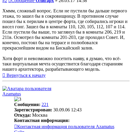
#2
Сообщение
Олигарх
»
26.03.17 14:58
Хммм, сложный вопрос. Если не пустили бы дальше первого
этажа, то зашел бы в сокровищницу. В противном случае
пошел бы к перилам в центре форта, где собирались игроки и
висел гонг. Зашел бы в комнаты 110, 120, 105, 112, 107 и 114.
Если пустили бы выше, то заглянул бы в комнаты 206, 219 и
211в. Осмотрел бы комнаты 201-203, где проходил Совет. И,
конечно, постоял бы на террасе и полюбовался
прекраснейшим видом на Бискайский залив.
Хотя форт и невозможно посетить наяву, я думаю, что всё-
таки виртуальная мечта осуществится благодаря стараниям
нашего архитектора, разрабатывающего модель.
Вернуться к началу
Azamatus
Сообщения:
221
Зарегистрирован:
30.09.06 12:43
Откуда:
Москва
Контактная информация:
Контактная информация пользователя Azamatus