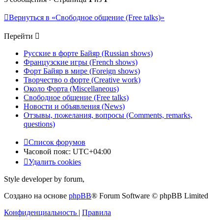
Вернуться в «Свободное общение (Free talks)»
Перейти
Русские в форте Байяр (Russian shows)
Французские игры (French shows)
Форт Байяр в мире (Foreign shows)
Творчество о форте (Creative work)
Около Форта (Miscellaneous)
Свободное общение (Free talks)
Новости и объявления (News)
Отзывы, пожелания, вопросы (Comments, remarks,
questions)
Список форумов
Часовой пояс:
UTC+04:00
Удалить cookies
Style developer by forum,
Создано на основе
phpBB
® Forum Software © phpBB Limited
Конфиденциальность
|
Правила