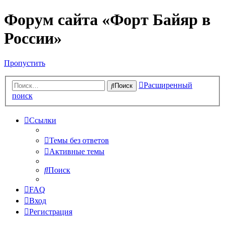
Форум сайта «Форт Байяр в
России»
Пропустить
Расширенный
Поиск
поиск
Ссылки
Темы без ответов
Активные темы
Поиск
FAQ
Вход
Регистрация