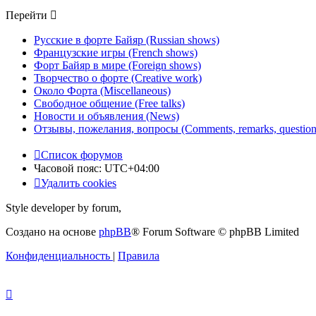
Перейти
Русские в форте Байяр (Russian shows)
Французские игры (French shows)
Форт Байяр в мире (Foreign shows)
Творчество о форте (Creative work)
Около Форта (Miscellaneous)
Свободное общение (Free talks)
Новости и объявления (News)
Отзывы, пожелания, вопросы (Comments, remarks, question
Список форумов
Часовой пояс:
UTC+04:00
Удалить cookies
Style developer by forum,
Создано на основе
phpBB
® Forum Software © phpBB Limited
Конфиденциальность
|
Правила