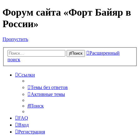
Форум сайта «Форт Байяр в
России»
Пропустить
Расширенный
Поиск
поиск
Ссылки
Темы без ответов
Активные темы
Поиск
FAQ
Вход
Регистрация