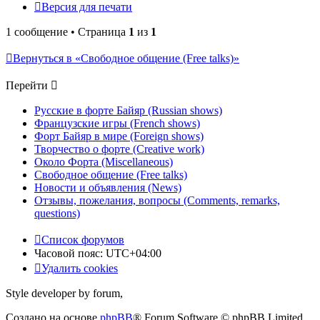
Версия для печати
1 сообщение • Страница
1
из
1
Вернуться в «Свободное общение (Free talks)»
Перейти
Русские в форте Байяр (Russian shows)
Французские игры (French shows)
Форт Байяр в мире (Foreign shows)
Творчество о форте (Creative work)
Около Форта (Miscellaneous)
Свободное общение (Free talks)
Новости и объявления (News)
Отзывы, пожелания, вопросы (Comments, remarks,
questions)
Список форумов
Часовой пояс:
UTC+04:00
Удалить cookies
Style developer by forum,
Создано на основе
phpBB
® Forum Software © phpBB Limited