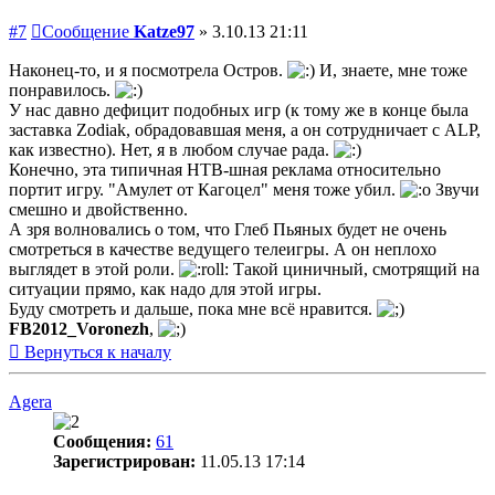
#7
Сообщение
Katze97
»
3.10.13 21:11
Наконец-то, и я посмотрела Остров.
И, знаете, мне тоже
понравилось.
У нас давно дефицит подобных игр (к тому же в конце была
заставка Zodiak, обрадовавшая меня, а он сотрудничает с ALP,
как известно). Нет, я в любом случае рада.
Конечно, эта типичная НТВ-шная реклама относительно
портит игру. "Амулет от Кагоцел" меня тоже убил.
Звучи
смешно и двойственно.
А зря волновались о том, что Глеб Пьяных будет не очень
смотреться в качестве ведущего телеигры. А он неплохо
выглядет в этой роли.
Такой циничный, смотрящий на
ситуации прямо, как надо для этой игры.
Буду смотреть и дальше, пока мне всё нравится.
FB2012_Voronezh
,
Вернуться к началу
Agera
Сообщения:
61
Зарегистрирован:
11.05.13 17:14