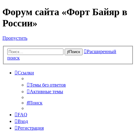
Форум сайта «Форт Байяр в
России»
Пропустить
Расширенный
Поиск
поиск
Ссылки
Темы без ответов
Активные темы
Поиск
FAQ
Вход
Регистрация