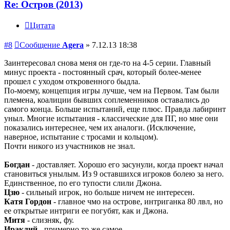
Re: Остров (2013)
Цитата
#8
Сообщение
Agera
»
7.12.13 18:38
Заинтересовал снова меня он где-то на 4-5 серии. Главный
минус проекта - постоянный срач, который более-менее
прошел с уходом откровенного быдла.
По-моему, концепция игры лучше, чем на Первом. Там были
племена, коалиции бывших соплеменников оставались до
самого конца. Больше испытаний, еще плюс. Правда лабиринт
уныл. Многие испытания - классические для ПГ, но мне они
показались интереснее, чем их аналоги. (Исключение,
наверное, испытание с тросами и кольцом).
Почти никого из участников не знал.
Богдан
- доставляет. Хорошо его засунули, когда проект начал
становиться унылым. Из 9 оставшихся игроков болею за него.
Единственное, по его тупости слили Джона.
Цзю
- сильный игрок, но больше ничем не интересен.
Катя Гордон
- главное чмо на острове, интриганка 80 лвл, но
ее открытые интриги ее погубят, как и Джона.
Митя
- слизняк, фу.
Ираклий
- примерно то же самое.