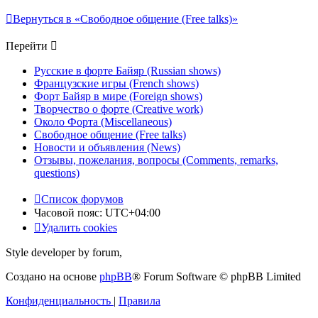
Вернуться в «Свободное общение (Free talks)»
Перейти
Русские в форте Байяр (Russian shows)
Французские игры (French shows)
Форт Байяр в мире (Foreign shows)
Творчество о форте (Creative work)
Около Форта (Miscellaneous)
Свободное общение (Free talks)
Новости и объявления (News)
Отзывы, пожелания, вопросы (Comments, remarks,
questions)
Список форумов
Часовой пояс:
UTC+04:00
Удалить cookies
Style developer by forum,
Создано на основе
phpBB
® Forum Software © phpBB Limited
Конфиденциальность
|
Правила