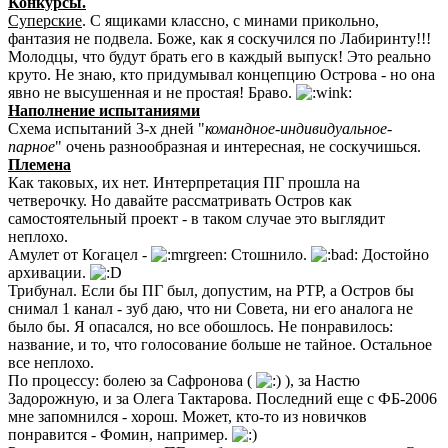
Конкурсы.
Суперские
. С ящиками классно, с минами прикольно,
фантазия не подвела. Боже, как я соскучился по Лабиринту!!!
Молодцы, что будут брать его в каждый выпуск! Это реально
круто. Не знаю, кто придумывал концепцию Острова - но она
явно не высушенная и не простая! Браво.
Наполнение испытаниями
Схема испытаний 3-х дней "
командное-индивидуальное-
парное
" очень разнообразная и интересная, не соскучишься.
Племена
Как таковых, их нет. Интерпретация ПГ прошла на
четверочку. Но давайте рассматривать Остров как
самостоятельный проект - в таком случае это выглядит
неплохо.
Амулет от Когацел -
Стошнило.
Достойно
архивации.
Трибунал. Если бы ПГ был, допустим, на РТР, а Остров бы
снимал 1 канал - зуб даю, что ни Совета, ни его аналога не
было бы. Я опасался, но все обошлось. Не понравилось:
название, и то, что голосование больше не тайное. Остальное
все неплохо.
По процессу: болею за Сафронова (
), за Настю
Задорожную, и за Олега Тактарова. Последний еще с ФБ-2006
мне запомнился - хорош. Может, кто-то из новичков
понравится - Фомин, например.