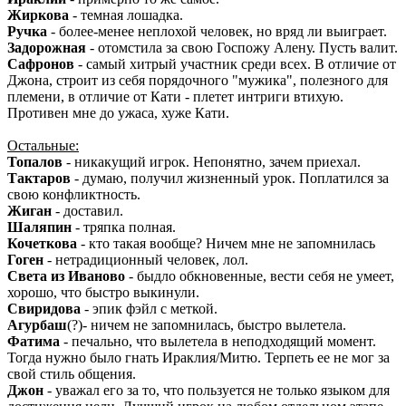
Жиркова
- темная лошадка.
Ручка
- более-менее неплохой человек, но вряд ли выиграет.
Задорожная
- отомстила за свою Госпожу Алену. Пусть валит.
Сафронов
- самый хитрый участник среди всех. В отличие от
Джона, строит из себя порядочного "мужика", полезного для
племени, в отличие от Кати - плетет интриги втихую.
Противен мне до ужаса, хуже Кати.
Остальные:
Топалов
- никакущий игрок. Непонятно, зачем приехал.
Тактаров
- думаю, получил жизненный урок. Поплатился за
свою конфликтность.
Жиган
- доставил.
Шаляпин
- тряпка полная.
Кочеткова
- кто такая вообще? Ничем мне не запомнилась
Гоген
- нетрадиционный человек, лол.
Света из Иваново
- быдло обкновенные, вести себя не умеет,
хорошо, что быстро выкинули.
Свиридова
- эпик фэйл с меткой.
Агурбаш
(?)- ничем не запомнилась, быстро вылетела.
Фатима
- печально, что вылетела в неподходящий момент.
Тогда нужно было гнать Ираклия/Митю. Терпеть ее не мог за
свой стиль общения.
Джон
- уважал его за то, что пользуется не только языком для