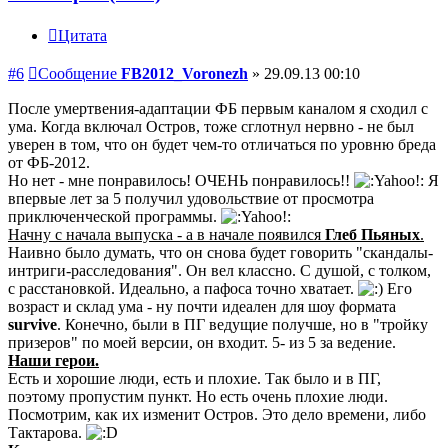
Цитата
#6
Сообщение
FB2012_Voronezh
»
29.09.13 00:10
После умертвения-адаптации ФБ первым каналом я сходил с
ума. Когда включал Остров, тоже сглотнул нервно - не был
уверен в том, что он будет чем-то отличаться по уровню бреда
от ФБ-2012.
Но нет - мне понравилось! ОЧЕНЬ понравилось!!
Я
впервые лет за 5 получил удовольствие от просмотра
приключенческой программы.
Начну с начала выпуска - а в начале появился
Глеб Пьяных
.
Наивно было думать, что он снова будет говорить "скандалы-
интриги-расследования". Он вел классно. С душой, с толком,
с расстановкой. Идеально, а пафоса точно хватает.
Его
возраст и склад ума - ну почти идеален для шоу формата
survive
. Конечно, были в ПГ ведущие получше, но в "тройку
призеров" по моей версии, он входит. 5- из 5 за ведение.
Наши герои.
Есть и хорошие люди, есть и плохие. Так было и в ПГ,
поэтому пропустим пункт. Но есть очень плохие люди.
Посмотрим, как их изменит Остров. Это дело времени, либо
Тактарова.